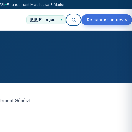
72h
Financement Médilease & Marlon
Demander un devis
glement Général