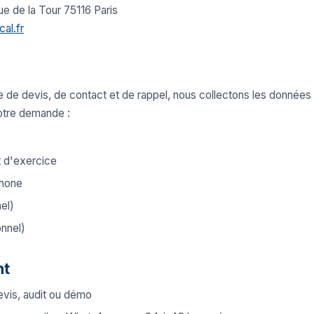
ue de la Tour 75116 Paris
al.fr
 de devis, de contact et de rappel, nous collectons les données
otre demande :
t d'exercice
phone
el)
onnel)
nt
evis, audit ou démo