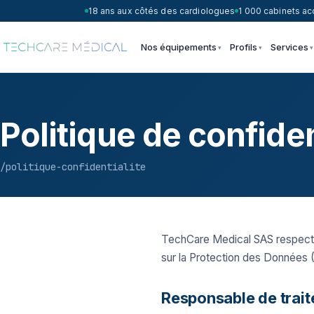
18 ans aux côtés des cardiologues
1 000 cabinets 
Nos équipements
Profils
Services
Politique de confiden
/politique-confidentialite
TechCare Medical SAS respecte 
sur la Protection des Données (
Responsable de trai