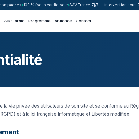
accompagnés
100 % focus cardiologie
SAV France 7j/7 — intervention sous 
WikiCardio
Programme Confiance
Contact
tialité
la vie privée des utilisateurs de son site et se conforme au Rè
RGPD) et à la loi française Informatique et Libertés modifiée.
tement