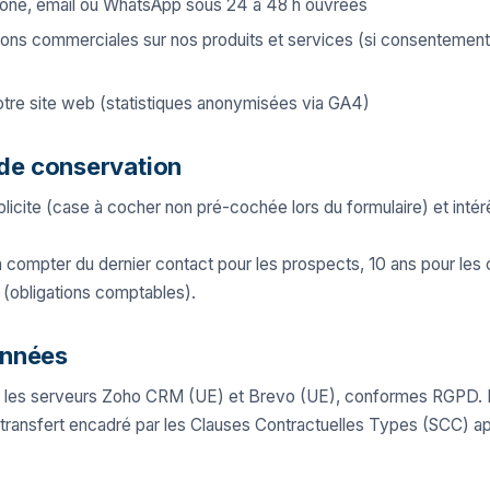
hone, email ou WhatsApp sous 24 à 48 h ouvrées
ons commerciales sur nos produits et services (si consentement
otre site web (statistiques anonymisées via GA4)
 de conservation
icite (case à cocher non pré-cochée lors du formulaire) et intérê
 compter du dernier contact pour les prospects, 10 ans pour les cl
le (obligations comptables).
onnées
 les serveurs Zoho CRM (UE) et Brevo (UE), conformes RGPD. L
 transfert encadré par les Clauses Contractuelles Types (SCC) a