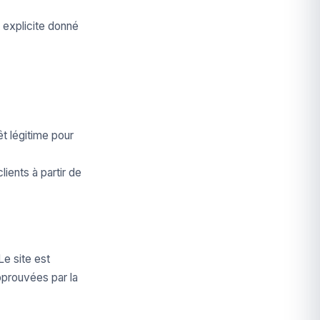
 explicite donné
t légitime pour
ients à partir de
e site est
pprouvées par la