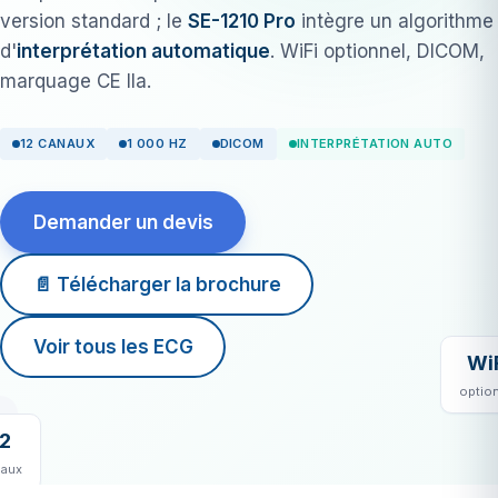
version standard ; le
SE-1210 Pro
intègre un algorithme
d'
interprétation automatique
. WiFi optionnel, DICOM,
marquage CE IIa.
12 CANAUX
1 000 HZ
DICOM
INTERPRÉTATION AUTO
Demander un devis
📄 Télécharger la brochure
Voir tous les ECG
Wi
optio
12
naux