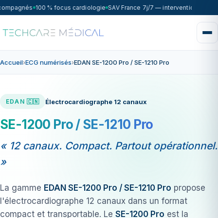
ccompagnés
100 % focus cardiologie
SAV France 7j/7 — intervention sous 7
Accueil
›
ECG numérisés
›
EDAN SE-1200 Pro / SE-1210 Pro
Électrocardiographe 12 canaux
EDAN 🇨🇳
SE-1200 Pro / SE-1210 Pro
« 12 canaux. Compact. Partout opérationnel.
»
La gamme
EDAN SE-1200 Pro / SE-1210 Pro
propose
l'électrocardiographe 12 canaux dans un format
compact et transportable. Le
SE-1200 Pro
est la