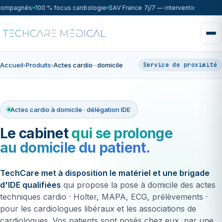
compagnés
100 % focus cardiologie
SAV France 7j/7 — intervention sous 7
Accueil
›
Produits
›
Actes cardio · domicile
Service de proximité
Actes cardio à domicile · délégation IDE
Le cabinet
qui se prolonge
au domicile du patient.
TechCare met à disposition le matériel et une brigade
d'IDE qualifiées
qui propose la pose à domicile des actes
techniques cardio · Holter, MAPA, ECG, prélèvements ·
pour les cardiologues libéraux et les associations de
cardiologues. Vos patients sont posés chez eux, par une