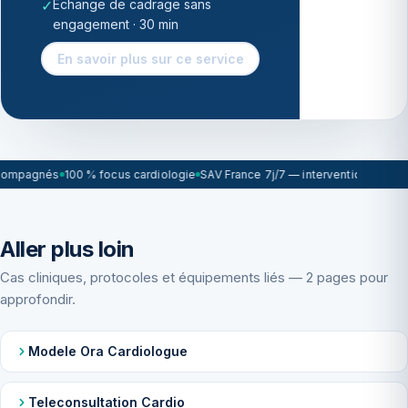
✓
Échange de cadrage sans
engagement · 30 min
En savoir plus sur ce service
compagnés
100 % focus cardiologie
SAV France 7j/7 — intervention sous 7
Aller plus loin
Cas cliniques, protocoles et équipements liés — 2 pages pour
approfondir.
Modele Ora Cardiologue
Teleconsultation Cardio