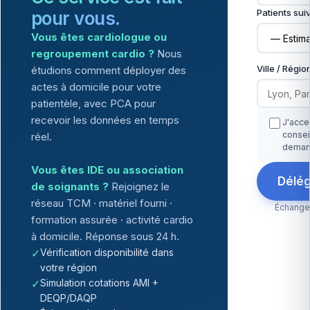
Patients suiv
pour vous.
Vous êtes cardiologue ou
regroupement cardio ?
Nous
Ville / Régio
étudions comment déployer des
actes à domicile pour votre
patientèle, avec PCA pour
recevoir les données en temps
J'acce
consei
réel.
deman
Vous êtes IDE ou association
Délég
de soignants ?
Rejoignez le
réseau TCM · matériel fourni ·
Échange 
formation assurée · activité cardio
à domicile. Réponse sous 24 h.
✓
Vérification disponibilité dans
votre région
✓
Simulation cotations AMI +
DEQP/DAQP