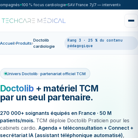
compagnés
100 % focus cardiologie
SAV France 7j/7 — intervention sous 7
Doctolib
Rang 3 · 25 % du contenu
Accueil
›
Produits
›
pédagogique
cardiologie
Univers Doctolib · partenariat officiel TCM
Doctolib
+ matériel TCM
par un seul partenaire.
270 000+ soignants équipés en France · 50 M
patients/mois.
TCM déploie Doctolib Praticien pour les
cabinets cardio.
Agenda + téléconsultation + Connect +
secrétariat IA (assistant téléphonique automatisé)
,