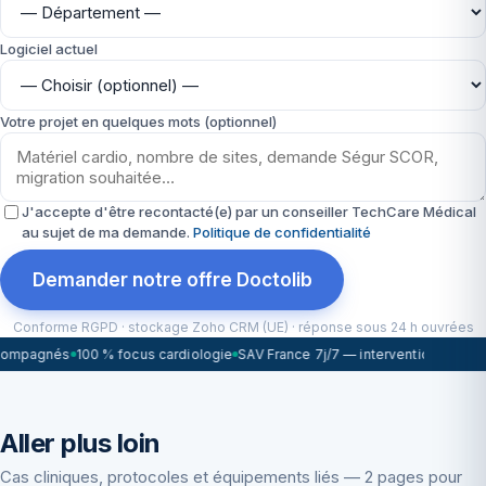
Logiciel actuel
Votre projet en quelques mots (optionnel)
J'accepte d'être recontacté(e) par un conseiller TechCare Médical
au sujet de ma demande.
Politique de confidentialité
Demander notre offre Doctolib
Conforme RGPD · stockage Zoho CRM (UE) · réponse sous 24 h ouvrées
compagnés
100 % focus cardiologie
SAV France 7j/7 — intervention sous 7
Aller plus loin
Cas cliniques, protocoles et équipements liés — 2 pages pour