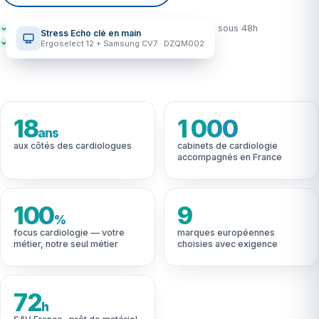
Réponse sous 2h ouvrées
Devis personnalisé sous 48h
Stress Echo clé en main
Sans engagement
Ergoselect 12 + Samsung CV7 · DZQM002
Holter II 28 g · 22 j
18
1 000
Traque FA paroxystique
ans
aux côtés des cardiologues
cabinets de cardiologie
accompagnés en France
100
9
%
focus cardiologie — votre
marques européennes
métier, notre seul métier
choisies avec exigence
72
h