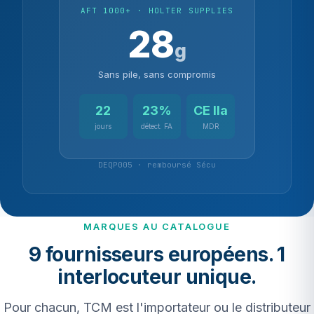
AFT 1000+ · HOLTER SUPPLIES
28
g
Sans pile, sans compromis
22
23%
CE IIa
jours
détect. FA
MDR
DEQP005 · remboursé Sécu
MARQUES AU CATALOGUE
9 fournisseurs européens. 1
interlocuteur unique.
Pour chacun, TCM est l'importateur ou le distributeur