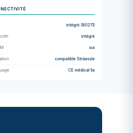
NECTIVITÉ
intégré (802.11)
tooth
intégré
OM
oui
ation
compatible Sträessle
uage
CE médical IIa