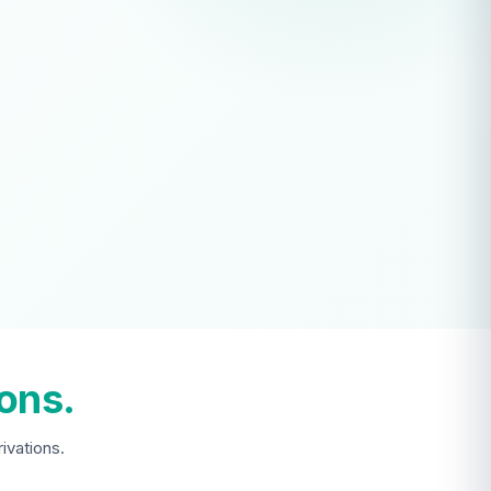
ions.
ivations.