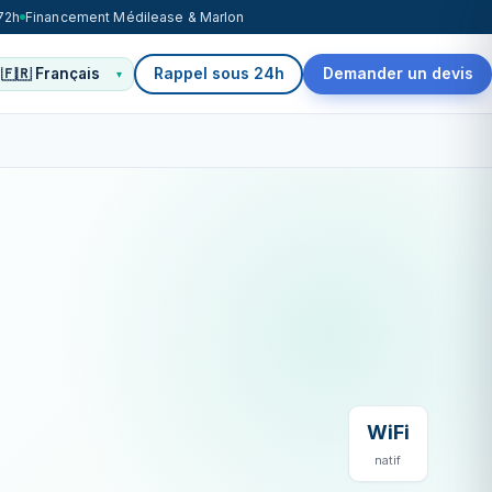
72h
Financement Médilease & Marlon
Rappel sous 24h
Demander un devis
WiFi
natif