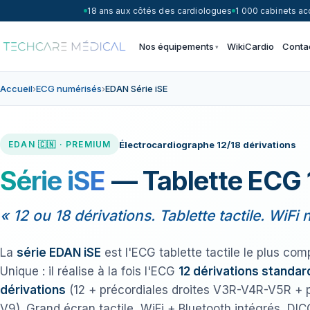
18 ans aux côtés des cardiologues
1 000 cabinets 
Nos équipements
WikiCardio
Conta
Accueil
›
ECG numérisés
›
EDAN Série iSE
Électrocardiographe 12/18 dérivations
EDAN 🇨🇳 · PREMIUM
Série iSE
— Tablette ECG 
« 12 ou 18 dérivations. Tablette tactile. WiFi n
La
série EDAN iSE
est l'ECG tablette tactile le plus co
Unique : il réalise à la fois l'ECG
12 dérivations standar
dérivations
(12 + précordiales droites V3R-V4R-V5R + 
V9). Grand écran tactile, WiFi + Bluetooth intégrés, DIC