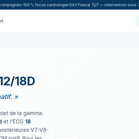
accompagnés
100 % focus cardiologie
SAV France 7j/7 — intervention sous 
ct
12/18D
atif. »
mplet de la gamme.
d
et l'ECG
18
postérieures V7-V8-
OM natif. Pour les