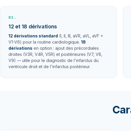
01.
12 et 18 dérivations
12 dérivations standard
(I, II, III, aVR, aVL, aVF +
V1-V6) pour la routine cardiologique.
18
dérivations
en option : ajout des précordiales
droites (V3R, V4R, V5R) et postérieures (V7, V8,
V9) — utile pour le diagnostic de l'infarctus du
ventricule droit et de l'infarctus postérieur.
Car