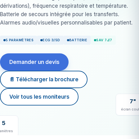
dérivations), fréquence respiratoire et température.
Batterie de secours intégrée pour les transferts.
Alarmes audio/visuelles personnalisables par patient.
5 PARAMÈTRES
ECG 3/5D
BATTERIE
SAV 7J/7
Demander un devis
📄 Télécharger la brochure
Voir tous les moniteurs
7"
écran cou
5
amètres