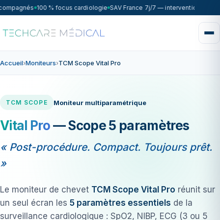
ccompagnés
100 % focus cardiologie
SAV France 7j/7 — intervention sous 
Accueil
›
Moniteurs
›
TCM Scope Vital Pro
Moniteur multiparamétrique
TCM SCOPE
Vital Pro
— Scope 5 paramètres
« Post-procédure. Compact. Toujours prêt.
»
Le moniteur de chevet
TCM Scope Vital Pro
réunit sur
un seul écran les
5 paramètres essentiels
de la
surveillance cardiologique : SpO2, NIBP, ECG (3 ou 5