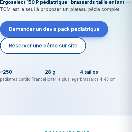
Ergoselect 150 P pédiatrique · brassards taille enfant
—
TCM est le seul à proposer un plateau pédia complet.
Demander un devis pack pédiatrique
Réserver une démo sur site
~250
28 g
4 tailles
pédiatres cardio France
Holter le plus léger
brassards 4-43 cm
Mon patient de 7 ans porte un Holter
pendant 24 heures sans le voir. C'est
ça la cardio-pédiatrie.