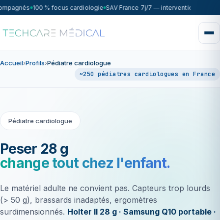
ompagnés
100 % focus cardiologie
SAV France 7j/7 — intervention sous 72
Accueil
›
Profils
›
Pédiatre cardiologue
~250 pédiatres cardiologues en France
Pédiatre cardiologue
Peser 28 g
change tout chez l'enfant.
Le matériel adulte ne convient pas. Capteurs trop lourds
(> 50 g), brassards inadaptés, ergomètres
surdimensionnés.
Holter II 28 g · Samsung Q10 portable ·