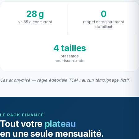
28 g
0
vs 65 g concurrent
rappel enregistrement
défaillant
4 tailles
brassards
nourrisson→ado
Cas anonymisé — règle éditoriale TCM : aucun témoignage fictif.
LE PACK FINANCÉ
Tout votre
plateau
en une seule mensualité.