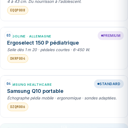
4 à 43 cm. Du nourrisson à l'adolescent.
EQQP008
03
PREMIUM
ERGOLINE · ALLEMAGNE
Ergoselect 150 P pédiatrique
Selle dès 1 m 20 · pédales courtes · 6-450 W.
DKRP004
04
STANDARD
SAMSUNG HEALTHCARE
Samsung Q10 portable
Échographe pédia mobile · ergonomique · sondes adaptées.
DZQM006
ECG