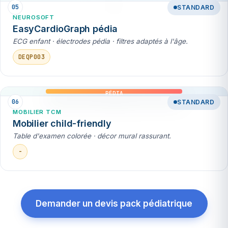
05
STANDARD
NEUROSOFT
EasyCardioGraph pédia
ECG enfant · électrodes pédia · filtres adaptés à l'âge.
DEQP003
PÉDIA
06
STANDARD
MOBILIER TCM
Mobilier child-friendly
Table d'examen colorée · décor mural rassurant.
-
Demander un devis pack pédiatrique