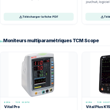
jour/nuit, logicie
Télécharger la fiche PDF
Télé
Moniteurs multiparamétriques TCM Scope
06
GIMA · TCM SCOPE
GIMA · TCM SCOP
Vital Pro
Vital Plus K1