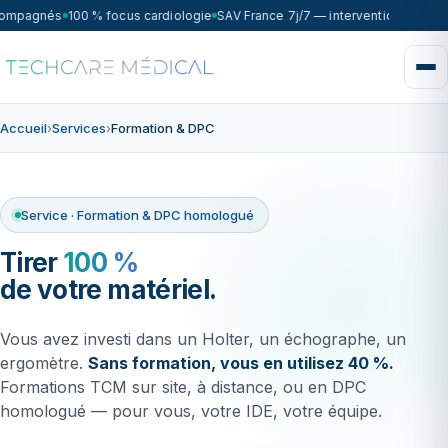
compagnés
100 % focus cardiologie
SAV France 7j/7 — intervention sous 7
Accueil
›
Services
›
Formation & DPC
Service · Formation & DPC homologué
Tirer
100 %
de votre matériel.
Vous avez investi dans un Holter, un échographe, un
ergomètre.
Sans formation, vous en utilisez 40 %.
Formations TCM sur site, à distance, ou en DPC
homologué — pour vous, votre IDE, votre équipe.