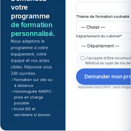
votre
programme
Thème de formation souhaité
de formation
personnalisé.
Département du cabinet*
Nous adaptons le
programme à votre
équipement, votre
J'accepte d'être recontact
équipe et vos actes
Médical au sujet de ma 
cibles. Réponse sous
24h ouvrées.
Demander mon pro
✓
Formation sur site ou
à distance
Réponse sous 24 h · sans engag
✓
Homologuée ANDPC ·
prise en charge
possible
✓
Inclut IDE et
secrétaire si besoin