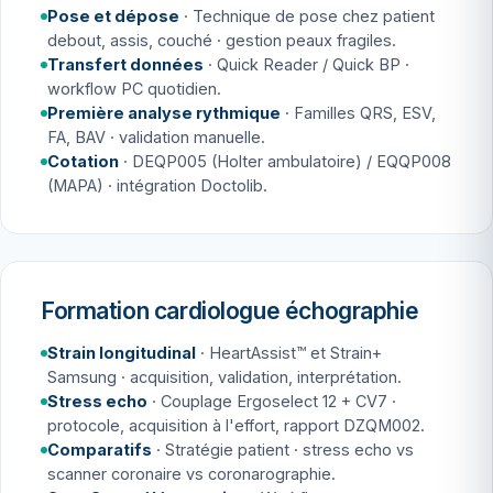
Pose et dépose
· Technique de pose chez patient
debout, assis, couché · gestion peaux fragiles.
Transfert données
· Quick Reader / Quick BP ·
workflow PC quotidien.
Première analyse rythmique
· Familles QRS, ESV,
FA, BAV · validation manuelle.
Cotation
· DEQP005 (Holter ambulatoire) / EQQP008
(MAPA) · intégration Doctolib.
Formation cardiologue échographie
Strain longitudinal
· HeartAssist™ et Strain+
Samsung · acquisition, validation, interprétation.
Stress echo
· Couplage Ergoselect 12 + CV7 ·
protocole, acquisition à l'effort, rapport DZQM002.
Comparatifs
· Stratégie patient · stress echo vs
scanner coronaire vs coronarographie.