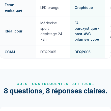
Écran
LED orange
Graphique
embarqué
Médecine
FA
sport ·
paroxystique ·
Idéal pour
dépistage 24-
post-AVC ·
72h
bilan syncope
CCAM
DEQP005
DEQP005
QUESTIONS FRÉQUENTES · AFT 1000+
8 questions, 8 réponses claires.