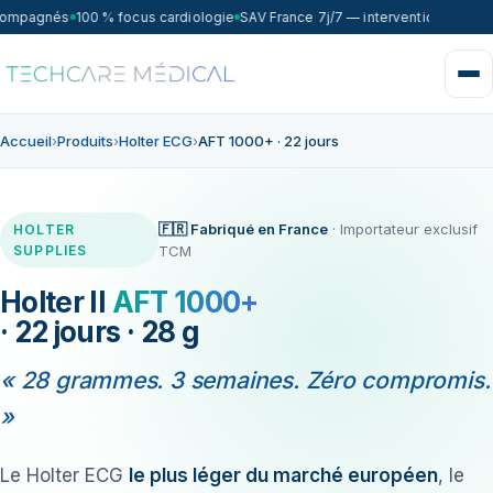
compagnés
100 % focus cardiologie
SAV France 7j/7 — intervention sous 72
Accueil
›
Produits
›
Holter ECG
›
AFT 1000+ · 22 jours
🇫🇷 Fabriqué en France
· Importateur exclusif
HOLTER
SUPPLIES
TCM
Holter II
AFT 1000+
· 22 jours · 28 g
« 28 grammes. 3 semaines. Zéro compromis.
»
Le Holter ECG
le plus léger du marché européen
, le