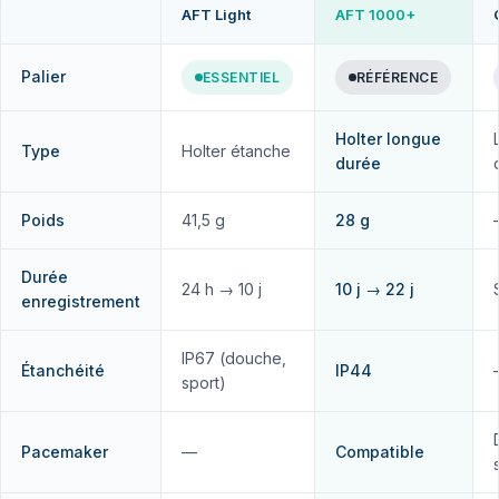
AFT Light
AFT 1000+
Palier
ESSENTIEL
RÉFÉRENCE
Holter longue
Type
Holter étanche
durée
Poids
41,5 g
28 g
Durée
24 h → 10 j
10 j → 22 j
enregistrement
IP67 (douche,
Étanchéité
IP44
sport)
Pacemaker
—
Compatible