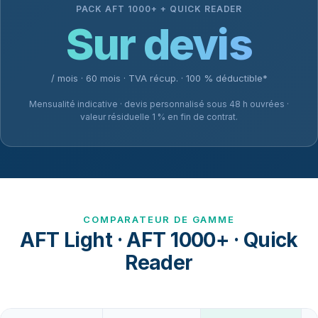
PACK AFT 1000+ + QUICK READER
Sur devis
/ mois · 60 mois · TVA récup. · 100 % déductible*
Mensualité indicative · devis personnalisé sous 48 h ouvrées ·
valeur résiduelle 1 % en fin de contrat.
COMPARATEUR DE GAMME
AFT Light · AFT 1000+ · Quick
Reader