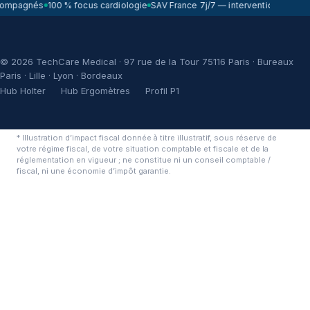
compagnés
100 % focus cardiologie
SAV France 7j/7 — intervention sous 72
© 2026 TechCare Medical · 97 rue de la Tour 75116 Paris · Bureaux
Paris · Lille · Lyon · Bordeaux
Hub Holter
Hub Ergomètres
Profil P1
* Illustration d’impact fiscal donnée à titre illustratif, sous réserve de
votre régime fiscal, de votre situation comptable et fiscale et de la
réglementation en vigueur ; ne constitue ni un conseil comptable /
fiscal, ni une économie d’impôt garantie.