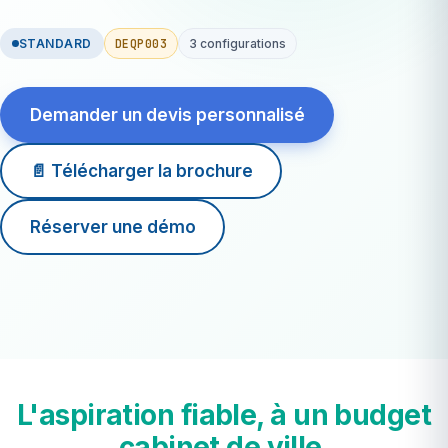
DEQP003
STANDARD
3 configurations
Demander un devis personnalisé
📄 Télécharger la brochure
Réserver une démo
5-15
ECG/jour
3 config
T/B/chariot
L'aspiration fiable, à un budget
cabinet de ville.