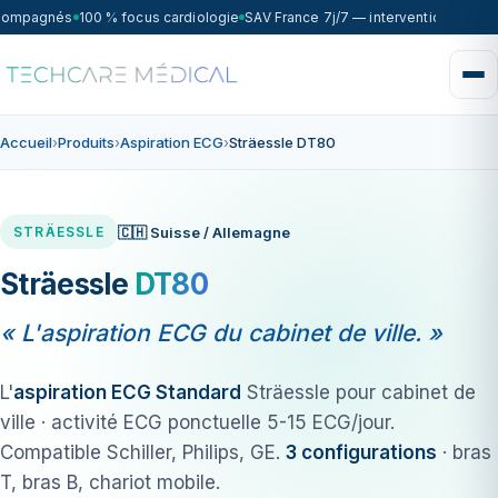
compagnés
100 % focus cardiologie
SAV France 7j/7 — intervention sous 7
Accueil
›
Produits
›
Aspiration ECG
›
Sträessle DT80
🇨🇭 Suisse / Allemagne
STRÄESSLE
Sträessle
DT80
« L'aspiration ECG du cabinet de ville. »
L'
aspiration ECG Standard
Sträessle pour cabinet de
ville · activité ECG ponctuelle 5-15 ECG/jour.
Compatible Schiller, Philips, GE.
3 configurations
· bras
T, bras B, chariot mobile.