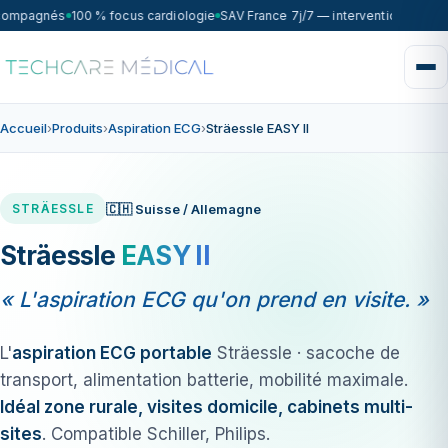
compagnés
100 % focus cardiologie
SAV France 7j/7 — intervention sous 7
Accueil
›
Produits
›
Aspiration ECG
›
Sträessle EASY II
🇨🇭 Suisse / Allemagne
STRÄESSLE
Sträessle
EASY II
« L'aspiration ECG qu'on prend en visite. »
L'
aspiration ECG portable
Sträessle · sacoche de
transport, alimentation batterie, mobilité maximale.
Idéal zone rurale, visites domicile, cabinets multi-
sites
. Compatible Schiller, Philips.