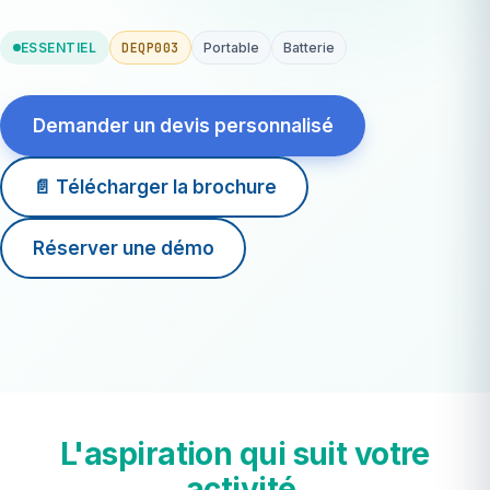
DEQP003
ESSENTIEL
Portable
Batterie
Demander un devis personnalisé
📄 Télécharger la brochure
Réserver une démo
Batterie
autonome
Portable
sacoche transport
L'aspiration qui suit votre
activité.