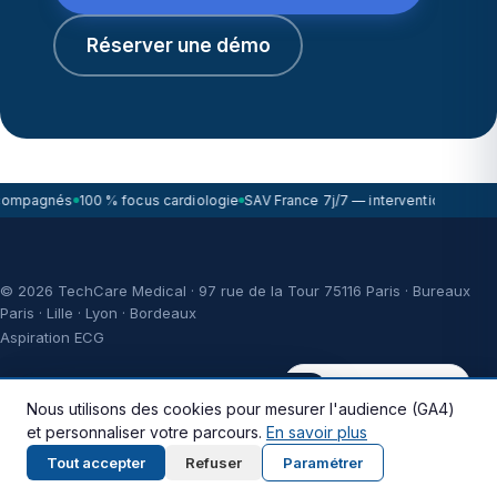
Réserver une démo
compagnés
100 % focus cardiologie
SAV France 7j/7 — intervention sous 7
© 2026 TechCare Medical · 97 rue de la Tour 75116 Paris · Bureaux
Paris · Lille · Lyon · Bordeaux
Aspiration ECG
Réponse < 2h ouvrées
🇬🇧 This site is available in English.
Nous utilisons des cookies pour mesurer l'audience (GA4)
* Illustration d’impact fiscal donnée à titre illustratif, sous réserve de
votre régime fiscal, de votre situation comptable et fiscale et de la
et personnaliser votre parcours.
En savoir plus
Continue in English
Stay here
réglementation en vigueur ; ne constitue ni un conseil comptable /
Tout accepter
Refuser
Paramétrer
fiscal, ni une économie d’impôt garantie.