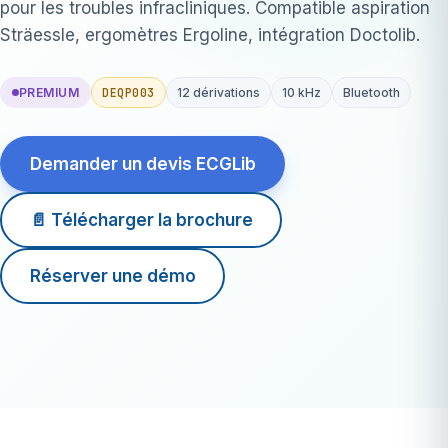
pour les troubles infracliniques. Compatible aspiration
Sträessle, ergomètres Ergoline, intégration Doctolib.
DEQP003
PREMIUM
12 dérivations
10 kHz
Bluetooth
Demander un devis ECGLib
📄 Télécharger la brochure
Réserver une démo
12 dériv.
simultanées
10 000 Hz
échantillonnage