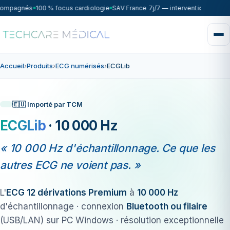
compagnés
100 % focus cardiologie
SAV France 7j/7 — intervention sous 7
Accueil
›
Produits
›
ECG numérisés
›
ECGLib
🇪🇺 Importé par TCM
ECGLib
· 10 000 Hz
« 10 000 Hz d'échantillonnage. Ce que les
autres ECG ne voient pas. »
L'
ECG 12 dérivations Premium
à
10 000 Hz
d'échantillonnage · connexion
Bluetooth ou filaire
(USB/LAN) sur PC Windows · résolution exceptionnelle