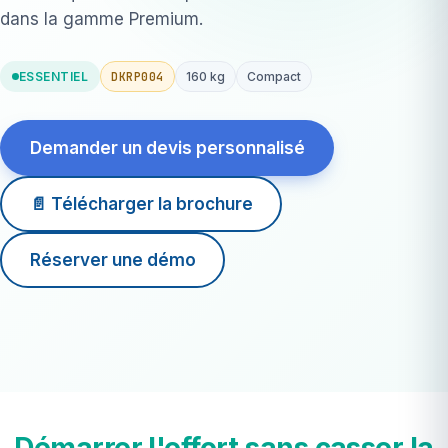
dans la gamme Premium.
DKRP004
ESSENTIEL
160 kg
Compact
Demander un devis personnalisé
📄 Télécharger la brochure
Réserver une démo
6-450 W
charge
160 kg
capacité