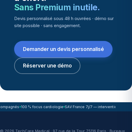
Sans Premium inutile.
Devis personnalisé sous 48 h ouvrées · démo sur
site possible · sans engagement.
Demander un devis personnalisé
Réserver une démo
compagnés
100 % focus cardiologie
SAV France 7j/7 — intervention sous 7
© 2026 TechCare Medical · 97 rue de la Tour 75116 Paris · Bureaux