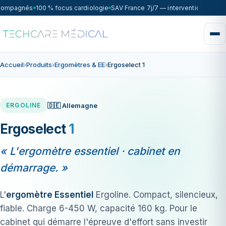
compagnés
100 % focus cardiologie
SAV France 7j/7 — intervention sous 7
Accueil
›
Produits
›
Ergomètres & EE
›
Ergoselect 1
🇩🇪 Allemagne
ERGOLINE
Ergoselect
1
« L'ergomètre essentiel · cabinet en
démarrage. »
L'
ergomètre Essentiel
Ergoline. Compact, silencieux,
fiable. Charge 6-450 W, capacité 160 kg. Pour le
cabinet qui démarre l'épreuve d'effort sans investir