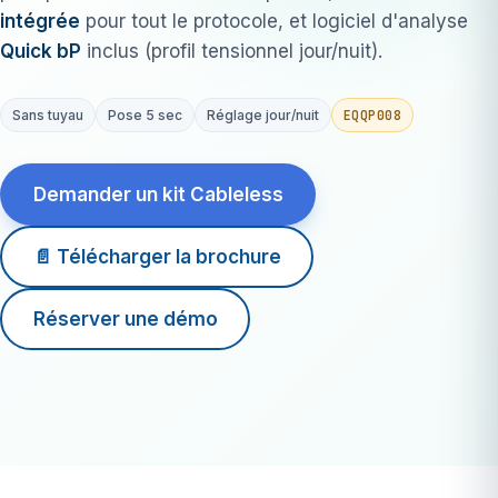
intégrée
pour tout le protocole, et logiciel d'analyse
Quick bP
inclus (profil tensionnel jour/nuit).
EQQP008
Sans tuyau
Pose 5 sec
Réglage jour/nuit
Demander un kit Cableless
📄 Télécharger la brochure
Réserver une démo
Quick bP
logiciel inclus
5 sec
pose