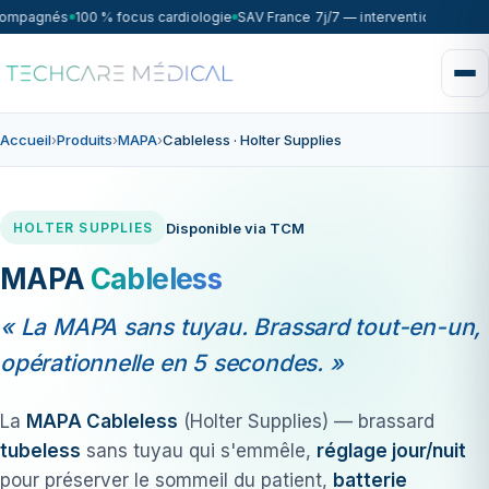
compagnés
100 % focus cardiologie
SAV France 7j/7 — intervention sous 72
Accueil
›
Produits
›
MAPA
›
Cableless · Holter Supplies
Disponible via TCM
HOLTER SUPPLIES
MAPA
Cableless
« La MAPA sans tuyau. Brassard tout-en-un,
opérationnelle en 5 secondes. »
La
MAPA Cableless
(Holter Supplies) — brassard
tubeless
sans tuyau qui s'emmêle,
réglage jour/nuit
pour préserver le sommeil du patient,
batterie