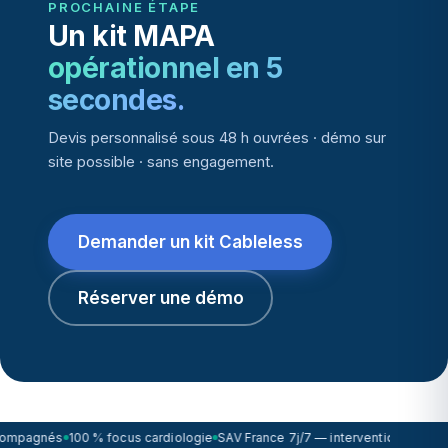
PROCHAINE ÉTAPE
Un kit MAPA
opérationnel en 5
secondes.
Devis personnalisé sous 48 h ouvrées · démo sur
site possible · sans engagement.
Demander un kit Cableless
Réserver une démo
compagnés
100 % focus cardiologie
SAV France 7j/7 — intervention sous 72