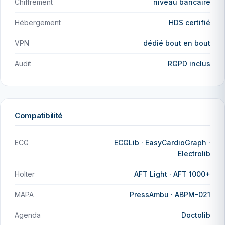
Chiffrement
niveau bancaire
Hébergement
HDS certifié
VPN
dédié bout en bout
Audit
RGPD inclus
Compatibilité
ECG
ECGLib · EasyCardioGraph ·
Electrolib
Holter
AFT Light · AFT 1000+
MAPA
PressAmbu · ABPM-021
Agenda
Doctolib