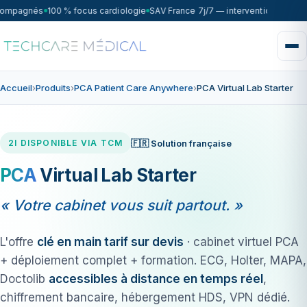
compagnés
100 % focus cardiologie
SAV France 7j/7 — intervention sous 7
Accueil
›
Produits
›
PCA Patient Care Anywhere
›
PCA Virtual Lab Starter
🇫🇷 Solution française
2I DISPONIBLE VIA TCM
PCA
Virtual Lab Starter
« Votre cabinet vous suit partout. »
L'offre
clé en main tarif sur devis
· cabinet virtuel PCA
+ déploiement complet + formation. ECG, Holter, MAPA,
Doctolib
accessibles à distance en temps réel
,
chiffrement bancaire, hébergement HDS, VPN dédié.