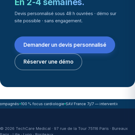
En 2-4 semaines.
Devis personnalisé sous 48 h ouvrées · démo sur
site possible · sans engagement.
Demander un devis personnalisé
Réserver une démo
compagnés
100 % focus cardiologie
SAV France 7j/7 — intervention sous 7
© 2026 TechCare Medical · 97 rue de la Tour 75116 Paris · Bureaux
Paris · Lille · Lyon · Bordeaux