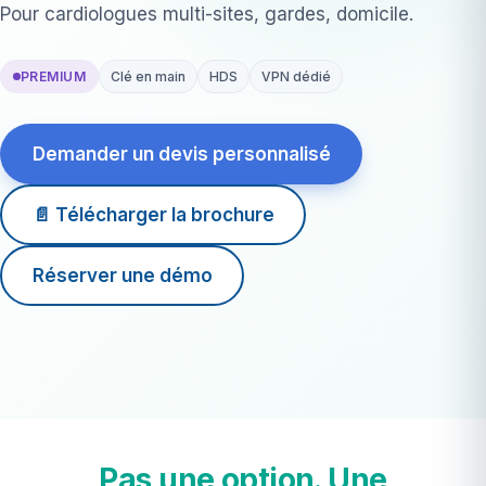
Pour cardiologues multi-sites, gardes, domicile.
PREMIUM
Clé en main
HDS
VPN dédié
Demander un devis personnalisé
📄 Télécharger la brochure
Réserver une démo
2-4 sem
déploiement
8 910 €
HT clé en main
Pas une option. Une