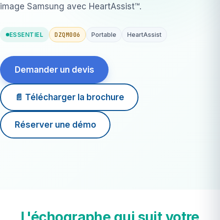
image Samsung avec HeartAssist™.
DZQM006
ESSENTIEL
Portable
HeartAssist
Demander un devis
📄 Télécharger la brochure
Réserver une démo
90 min
autonomie batterie
8 kg
en sacoche
L'échographe qui suit votre