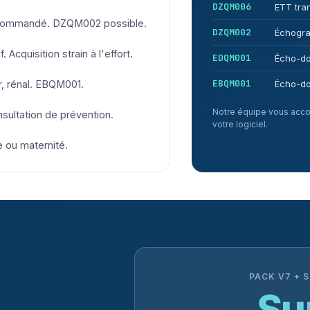
DZQM006
ETT tra
recommandé. DZQM002 possible.
DZQM002
Échogra
Acquisition strain à l'effort.
EDQM001
Écho-dop
EBQM001
r, rénal. EBQM001.
Écho-do
Notre équipe vous acco
nsultation de prévention.
votre logiciel.
e ou maternité.
PACK V7 + 
Su