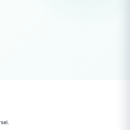
25"
LCD haute résolution
sel.