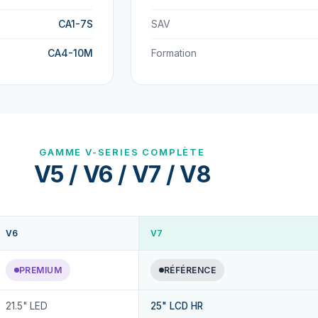
CA1-7S
SAV
CA4-10M
Formation
GAMME V-SERIES COMPLÈTE
V5 / V6 / V7 / V8
V6
V7
PREMIUM
RÉFÉRENCE
21.5" LED
25" LCD HR