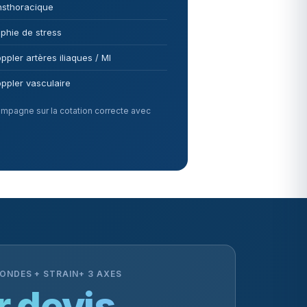
nsthoracique
phie de stress
pler artères iliaques / MI
ppler vasculaire
mpagne sur la cotation correcte avec
SONDES + STRAIN+ 3 AXES
r devis