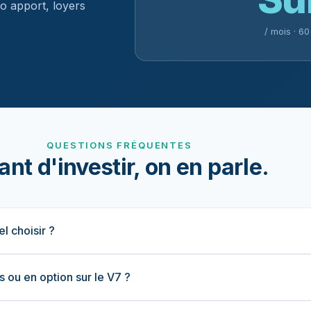
ro apport, loyers
/ mois · 6
QUESTIONS FRÉQUENTES
nt d'investir, on en parle.
 choisir ?
us ou en option sur le V7 ?