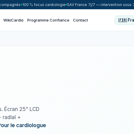
accompagnés
100 % focus cardiologie
SAV France 7j/7 — intervention sous 
WikiCardio
Programme Confiance
Contact
3 axes
. Écran 25" LCD
Strain+ complet
 radial +
Pour le cardiologue