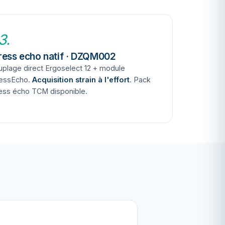
3.
ress echo natif · DZQM002
plage direct Ergoselect 12 + module
ressEcho.
Acquisition strain à l'effort
. Pack
ess écho TCM disponible.