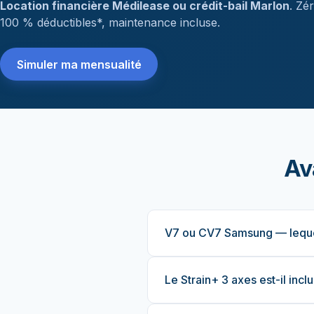
Location financière Médilease ou crédit-bail Marlon
. Zé
100 % déductibles*, maintenance incluse.
Simuler ma mensualité
Ava
V7 ou CV7 Samsung — lequel
Le Strain+ 3 axes est-il incl