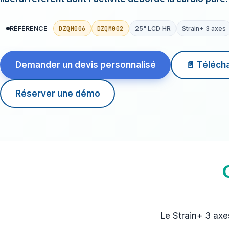
DZQM006
DZQM002
RÉFÉRENCE
25" LCD HR
Strain+ 3 axes
Demander un devis personnalisé
📄 Téléch
Réserver une démo
Le Strain+ 3 axe