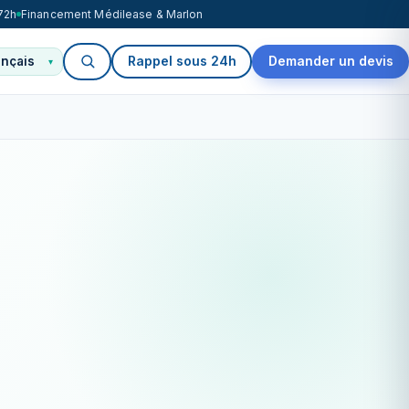
72h
Financement Médilease & Marlon
Rappel sous 24h
Demander un devis