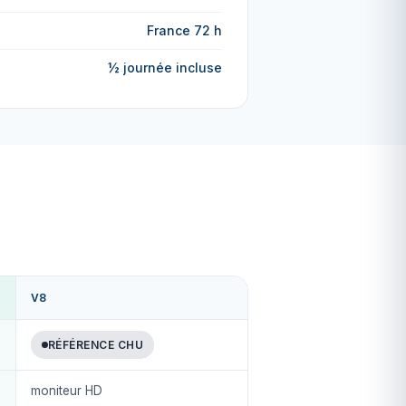
France 72 h
½ journée incluse
V8
RÉFÉRENCE CHU
moniteur HD