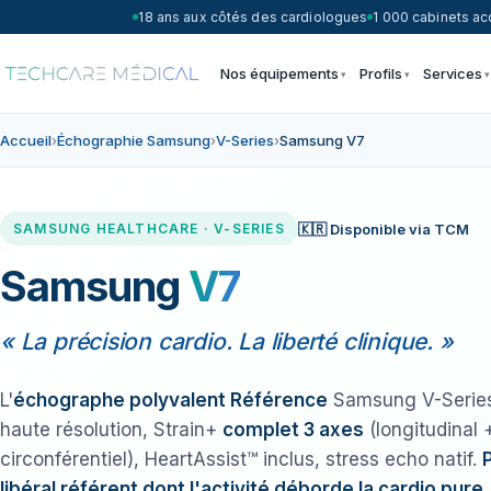
18 ans aux côtés des cardiologues
1 000 cabinets 
Nos équipements
Profils
Services
Accueil
›
Échographie Samsung
›
V-Series
›
Samsung V7
🇰🇷 Disponible via TCM
SAMSUNG HEALTHCARE · V-SERIES
Samsung
V7
« La précision cardio. La liberté clinique. »
L'
échographe polyvalent Référence
Samsung V-Series
haute résolution, Strain+
complet 3 axes
(longitudinal +
circonférentiel), HeartAssist™ inclus, stress echo natif.
libéral référent dont l'activité déborde la cardio pure.