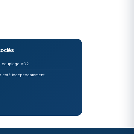
ociés
 · couplage VO2
n coté indépendamment