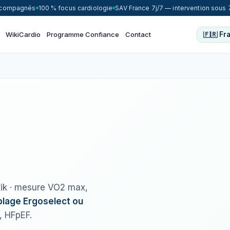
accompagnés
100 % focus cardiologie
SAV France 7j/7 — intervention sous 
WikiCardio
Programme Confiance
Contact
Seuils
ik · mesure VO2 max,
ventilatoires
lage Ergoselect ou
, HFpEF.