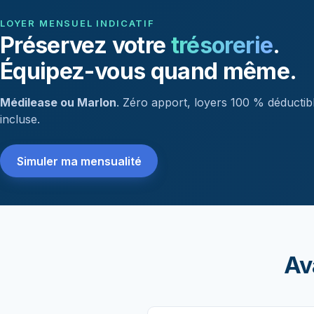
LOYER MENSUEL INDICATIF
Préservez votre
trésorerie
.
Équipez-vous quand même.
Médilease ou Marlon
. Zéro apport, loyers 100 % déductib
incluse.
Simuler ma mensualité
Ava