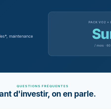
PACK VO2 +
Su
les*, maintenance
/ mois · 6
QUESTIONS FRÉQUENTES
nt d'investir, on en parle.