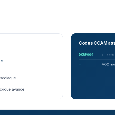
Codes CCAM ass
DKRP004
EE coté
ée
—
VO2 no
cardiaque.
toxique avancé.