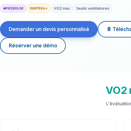
DKRP004+
PREMIUM
VO2 max
Seuils ventilatoires
Demander un devis personnalisé
📄 Téléch
Réserver une démo
VO2 m
L'évaluatio