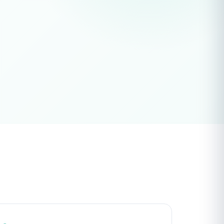
VO2 max
précision laboratoire