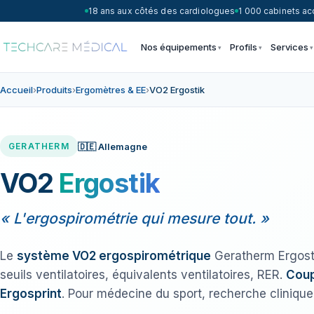
18 ans aux côtés des cardiologues
1 000 cabinets 
Nos équipements
Profils
Services
Accueil
›
Produits
›
Ergomètres & EE
›
VO2 Ergostik
🇩🇪 Allemagne
GERATHERM
VO2
Ergostik
« L'ergospirométrie qui mesure tout. »
Le
système VO2 ergospirométrique
Geratherm Ergost
seuils ventilatoires, équivalents ventilatoires, RER.
Coup
Ergosprint
. Pour médecine du sport, recherche clinique