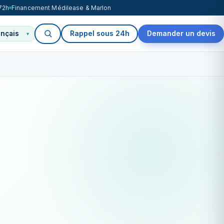
72h
Financement Médilease & Marlon
Rappel sous 24h
Demander un devis