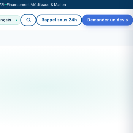
72h
Financement Médilease & Marlon
Rappel sous 24h
Demander un devis