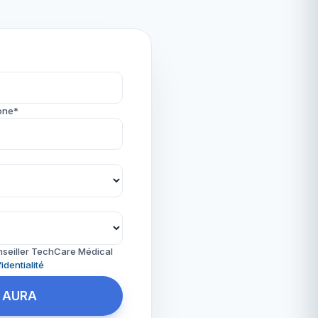
one*
nseiller TechCare Médical
identialité
t AURA