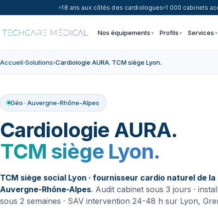
18 ans aux côtés des cardiologues
1 000 cabinets 
Nos équipements
Profils
Services
Accueil
›
Solutions
›
Cardiologie AURA. TCM siège Lyon.
Géo · Auvergne-Rhône-Alpes
Cardiologie AURA.
TCM siège Lyon.
TCM siège social Lyon · fournisseur cardio naturel de la
Auvergne-Rhône-Alpes
. Audit cabinet sous 3 jours · instal
sous 2 semaines · SAV intervention 24-48 h sur Lyon, Gre