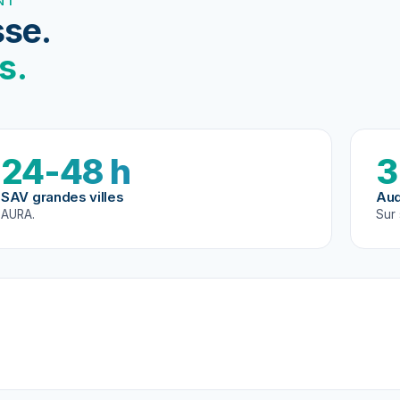
NT
se.
s.
24-48 h
3
SAV grandes villes
Aud
AURA.
Sur 