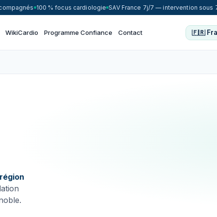
accompagnés
100 % focus cardiologie
SAV France 7j/7 — intervention sous 
WikiCardio
Programme Confiance
Contact
 région
lation
noble.