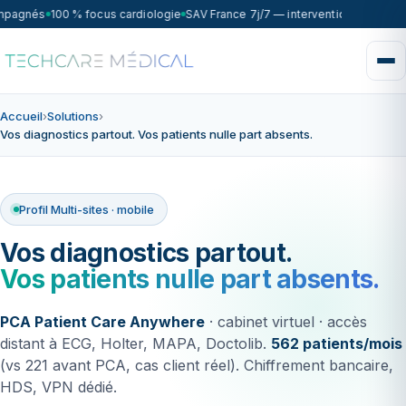
mpagnés
100 % focus cardiologie
SAV France 7j/7 — intervention sous 72h
Accueil
›
Solutions
›
Vos diagnostics partout. Vos patients nulle part absents.
Profil Multi-sites · mobile
Vos diagnostics partout.
Vos patients nulle part absents.
PCA Patient Care Anywhere
· cabinet virtuel · accès
distant à ECG, Holter, MAPA, Doctolib.
562 patients/mois
(vs 221 avant PCA, cas client réel). Chiffrement bancaire,
HDS, VPN dédié.