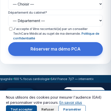
Département du cabinet*
J'accepte d'être recontacté(e) par un conseiller
TechCare Médical au sujet de ma demande.
Politique de
confidentialité
Réserver ma démo PCA
mpagnés
100 % focus cardiologie
SAV France 7j/7 — intervention sous 72h
WikiCardio
Réponse < 2h ouvrées
WikiCardio
🇬🇧 This site is available in English.
Nous utilisons des cookies pour mesurer l'audience (GA4)
© 2026 TechCare Medical · 97 rue de la Tour 75116 Paris · Bureaux
et personnaliser votre parcours.
En savoir plus
Paris · Lille · Lyon · Bordeaux
Continue in English
Stay here
Tout accepter
Refuser
Paramétrer