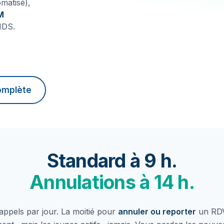
omatisé),
M
HDS.
complète
Standard à 9 h.
Annulations à 14 h.
appels par jour. La moitié pour
annuler ou reporter
un RDV.