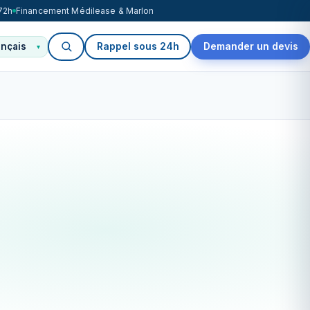
72h
Financement Médilease & Marlon
Rappel sous 24h
Demander un devis