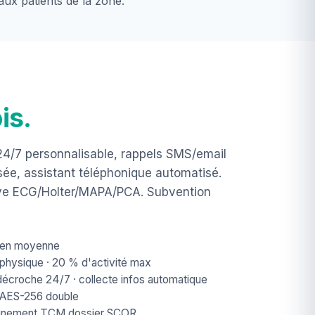
aux patients de la zone.
is.
24/7 personnalisable, rappels SMS/email
sée, assistant téléphonique automatisé.
tive ECG/Holter/MAPA/PCA. Subvention
s en moyenne
 physique · 20 % d'activité max
décroche 24/7 · collecte infos automatique
 AES-256 double
nement TCM dossier SCOR