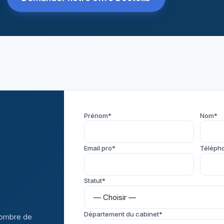
Prénom*
Nom*
Email pro*
Téléph
Statut*
Département du cabinet*
 nombre de