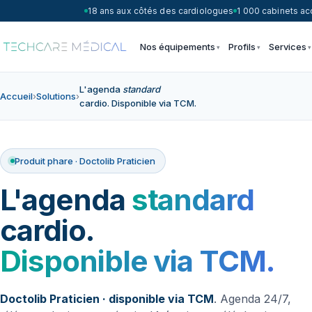
18 ans aux côtés des cardiologues
1 000 cabinets 
Nos équipements
Profils
Services
L'agenda
standard
Accueil
›
Solutions
›
cardio. Disponible via TCM.
Produit phare · Doctolib Praticien
L'agenda
standard
cardio.
Disponible via TCM.
Doctolib Praticien · disponible via TCM
. Agenda 24/7,