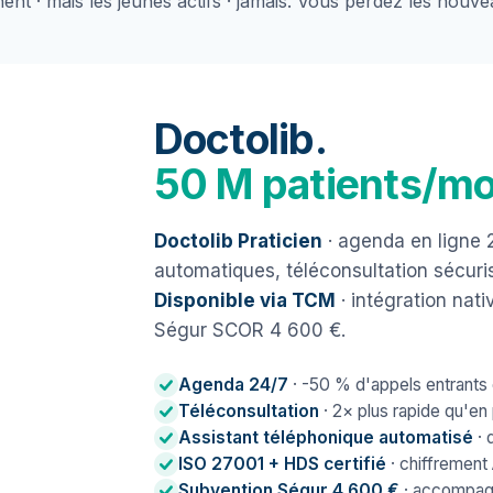
nent · mais les jeunes actifs · jamais. Vous perdez les nouve
Doctolib.
50 M patients/mo
Doctolib Praticien
· agenda en ligne 
automatiques, téléconsultation sécuri
Disponible via TCM
· intégration na
Ségur SCOR 4 600 €.
Agenda 24/7
· -50 % d'appels entrant
Téléconsultation
· 2× plus rapide qu'en
Assistant téléphonique automatisé
· 
ISO 27001 + HDS certifié
· chiffrement
Subvention Ségur 4 600 €
· accompag