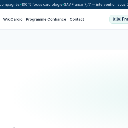
accompagnés
100 % focus cardiologie
SAV France 7j/7 — intervention sous 
WikiCardio
Programme Confiance
Contact