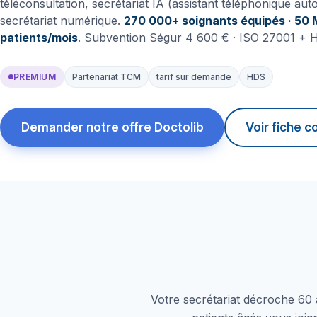
téléconsultation, secrétariat IA (assistant téléphonique aut
secrétariat numérique.
270 000+ soignants équipés · 50 
patients/mois
. Subvention Ségur 4 600 € · ISO 27001 + 
PREMIUM
Partenariat TCM
tarif sur demande
HDS
Demander notre offre Doctolib
Voir fiche 
Votre secrétariat décroche 60 