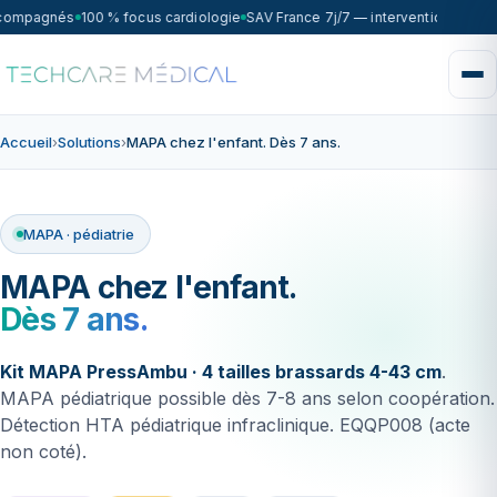
ccompagnés
100 % focus cardiologie
SAV France 7j/7 — intervention sous 7
Accueil
›
Solutions
›
MAPA chez l'enfant. Dès 7 ans.
MAPA · pédiatrie
MAPA chez l'enfant.
Dès 7 ans.
Kit MAPA PressAmbu · 4 tailles brassards 4-43 cm
.
MAPA pédiatrique possible dès 7-8 ans selon coopération.
Détection HTA pédiatrique infraclinique. EQQP008 (acte
non coté).