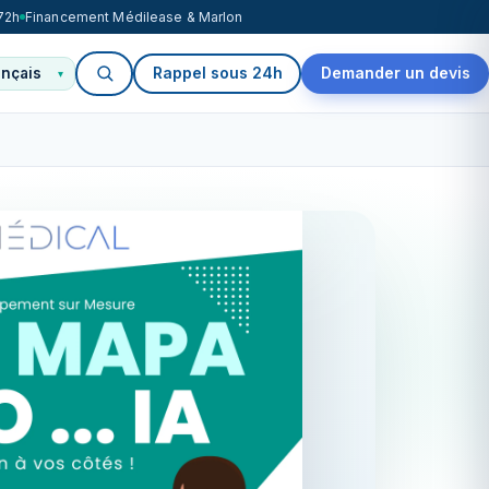
72h
Financement Médilease & Marlon
Rappel sous 24h
Demander un devis