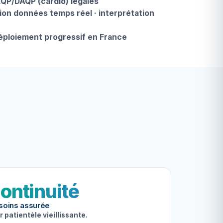
EQP/DAQP (cardio) légales
ion données temps réel · interprétation
déploiement progressif en France
ontinuité
soins assurée
r patientèle vieillissante.