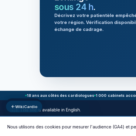
sous 24 h
.
Décrivez votre patientèle empêch
votre région. Vérification disponibil
échange de cadrage.
18 ans aux côtés des cardiologues
1 000 cabinets acc
WikiCardio
WikiCardio
🇬🇧 This site is available in English.
© 2026 TechCare Medical · 97 rue de la Tour 75116 Paris · Bureaux P
Continue in English
Stay here
Nous utilisons des cookies pour mesurer l'audience (GA4) et pe