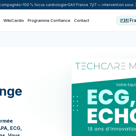
accompagnés
100 % focus cardiologie
SAV France 7j/7 — intervention sous 
WikiCardio
Programme Confiance
Contact
onge
formée
APA, ECG,
ons. Vous