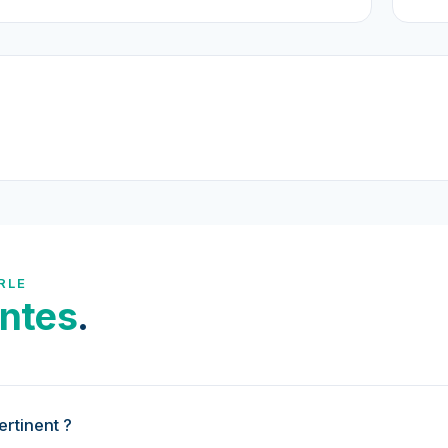
RLE
ntes
.
ertinent ?