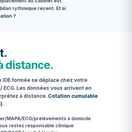
déplacement au cabinet est
 bilan rythmique récent.
Et si
nation ?
t.
à distance.
e IDE formée se déplace chez votre
 / ECG. Les données vous arrivent en
rprétez à distance.
Cotation cumulable
)
.
ter/MAPA/ECG/prélèvements à domicile
ous restez responsable clinique