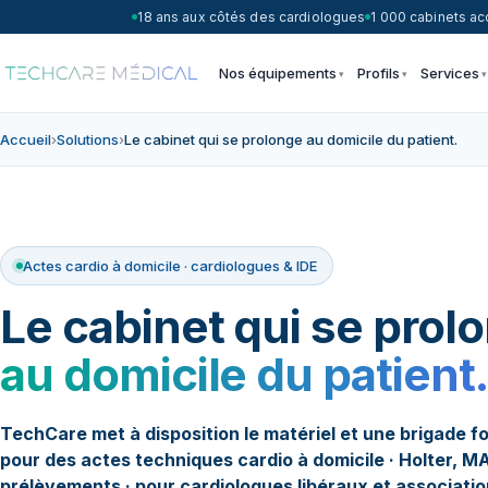
18 ans aux côtés des cardiologues
1 000 cabinets 
Nos équipements
Profils
Services
Accueil
›
Solutions
›
Le cabinet qui se prolonge au domicile du patient.
Actes cardio à domicile · cardiologues & IDE
Le cabinet qui se prol
au domicile du patient.
TechCare met à disposition le matériel et une brigade 
pour des actes techniques cardio à domicile · Holter, M
prélèvements · pour cardiologues libéraux et associati