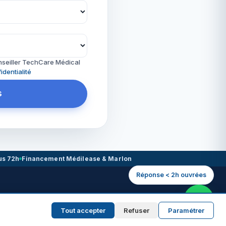
nseiller TechCare Médical
identialité
s
us 72h
Financement Médilease & Marlon
Réponse < 2h ouvrées
Tout accepter
Refuser
Paramétrer