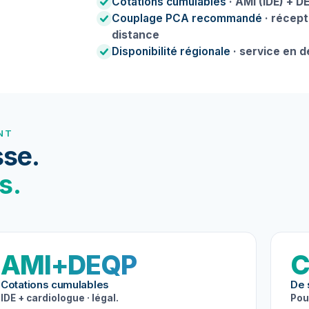
Cotations cumulables
· AMI (IDE) + D
Couplage PCA recommandé
· récept
distance
Disponibilité régionale
· service en 
NT
se.
s.
AMI+DEQP
C
Cotations cumulables
De 
IDE + cardiologue · légal.
Pou