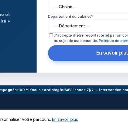
ée et
Département du cabinet*
ité +
J'accepte d'être recontacté(e) par un co
au sujet de ma demande.
Politique de conf
En savoir plu
ompagnés
100 % focus cardiologie
SAV France 7j/7 — intervention so
aris · Lille · Lyon · Bordeaux
rsonnaliser votre parcours.
En savoir plus