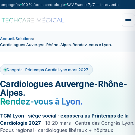
ccompagnés
100 % focus cardiologie
SAV France 7j/7 — intervention sous 7
Accueil
›
Solutions
›
Cardiologues Auvergne-Rhône-Alpes. Rendez-vous à Lyon.
Congrès · Printemps Cardio Lyon mars 2027
Cardiologues Auvergne-Rhône-
Alpes.
Rendez-vous à Lyon.
TCM Lyon · siège social · exposera au Printemps de la
Cardiologie 2027
· 18-20 mars · Centre des Congrès Lyon.
Focus régional · cardiologues libéraux + hôpitaux