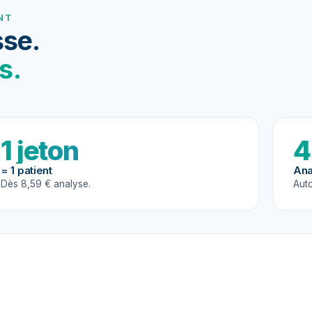
NT
se.
s.
1 jeton
4
= 1 patient
Ana
Dès 8,59 € analyse.
Auto