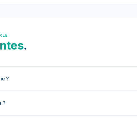
RLE
ntes
.
me ?
e ?