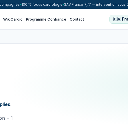
accompagnés
100 % focus cardiologie
SAV France 7j/7 — intervention sous 
WikiCardio
Programme Confiance
Contact
plies
.
on = 1