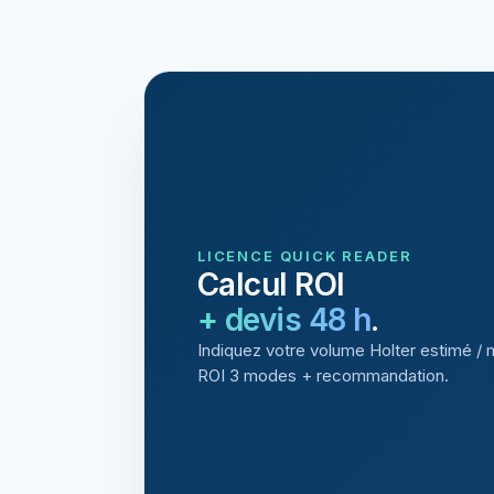
LICENCE QUICK READER
Calcul ROI
+ devis 48 h
.
Indiquez votre volume Holter estimé / 
ROI 3 modes + recommandation.