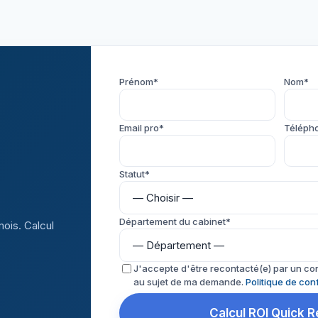
Prénom*
Nom*
Email pro*
Téléph
Statut*
Département du cabinet*
mois. Calcul
J'accepte d'être recontacté(e) par un co
au sujet de ma demande.
Politique de conf
Calcul ROI Quick 