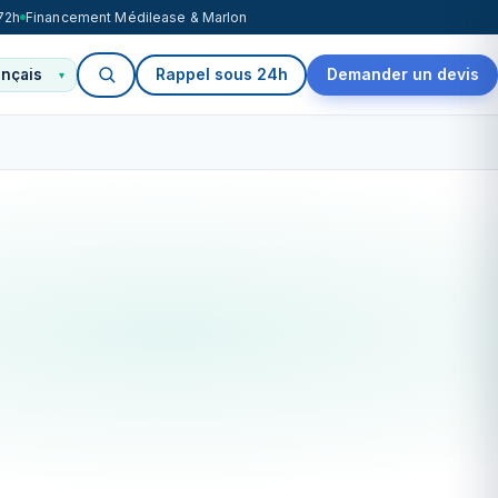
72h
Financement Médilease & Marlon
Rappel sous 24h
Demander un devis