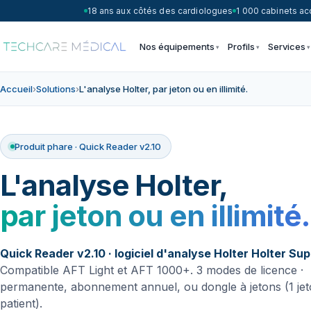
18 ans aux côtés des cardiologues
1 000 cabinets 
Nos équipements
Profils
Services
Accueil
›
Solutions
›
L'analyse Holter, par jeton ou en illimité.
Produit phare · Quick Reader v2.10
L'analyse Holter,
par jeton ou en illimité.
Quick Reader v2.10 · logiciel d'analyse Holter Holter Sup
Compatible AFT Light et AFT 1000+. 3 modes de licence ·
permanente, abonnement annuel, ou dongle à jetons (1 jet
patient).