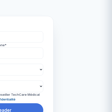
one*
nseiller TechCare Médical
identialité
Reader