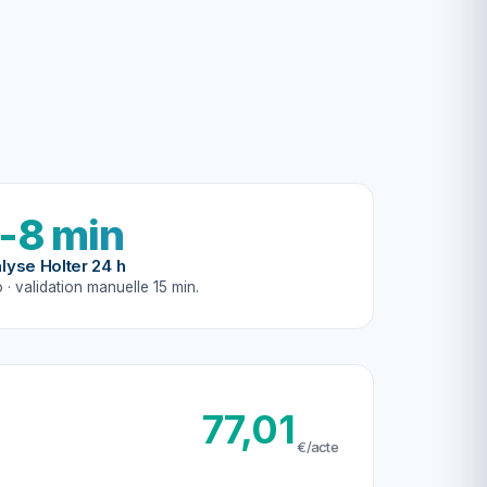
-8 min
lyse Holter 24 h
 · validation manuelle 15 min.
77,01
€/acte