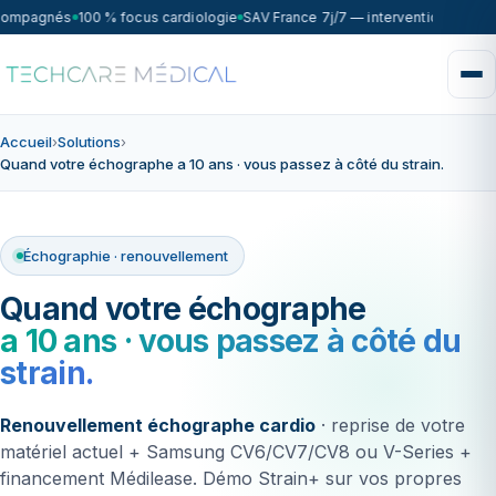
compagnés
100 % focus cardiologie
SAV France 7j/7 — intervention sous 7
Accueil
›
Solutions
›
Quand votre échographe a 10 ans · vous passez à côté du strain.
Échographie · renouvellement
Quand votre échographe
a 10 ans · vous passez à côté du
strain.
Renouvellement échographe cardio
· reprise de votre
matériel actuel + Samsung CV6/CV7/CV8 ou V-Series +
financement Médilease. Démo Strain+ sur vos propres