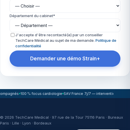
Département du cabinet*
J'accepte d'être recontacté(e) par un conseiller
TechCare Médical au sujet de ma demande.
Politique de
confidentialité
Demander une démo Strain+
compagnés
100 % focus cardiologie
SAV France 7j/7 — intervention sous 7
© 2026 TechCare Medical · 97 rue de la Tour 75116 Paris · Bureaux
Paris · Lille · Lyon · Bordeaux