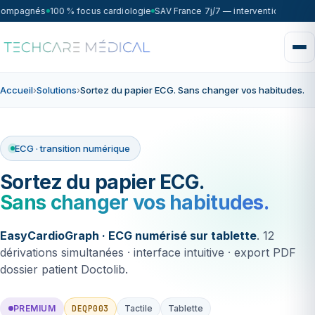
compagnés
100 % focus cardiologie
SAV France 7j/7 — intervention sous 7
Accueil
›
Solutions
›
Sortez du papier ECG. Sans changer vos habitudes.
ECG · transition numérique
Sortez du papier ECG.
Sans changer vos habitudes.
EasyCardioGraph · ECG numérisé sur tablette
. 12
dérivations simultanées · interface intuitive · export PDF
dossier patient Doctolib.
DEQP003
PREMIUM
Tactile
Tablette