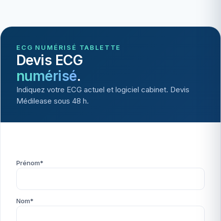
ECG NUMÉRISÉ TABLETTE
Devis ECG
numérisé
.
Indiquez votre ECG actuel et logiciel cabinet. Devis
Médilease sous 48 h.
Prénom*
Nom*