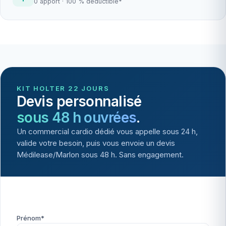
0 apport · 100 % déductible*
KIT HOLTER 22 JOURS
Devis personnalisé
sous 48 h ouvrées
.
Un commercial cardio dédié vous appelle sous 24 h,
valide votre besoin, puis vous envoie un devis
Médilease/Marlon sous 48 h. Sans engagement.
Prénom*