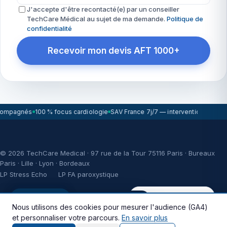
J'accepte d'être recontacté(e) par un conseiller
TechCare Médical au sujet de ma demande.
Politique de
confidentialité
Recevoir mon devis AFT 1000+
compagnés
100 % focus cardiologie
SAV France 7j/7 — intervention sous 7
© 2026 TechCare Medical · 97 rue de la Tour 75116 Paris · Bureaux
Paris · Lille · Lyon · Bordeaux
LP Stress Echo
LP FA paroxystique
WikiCardio
Réponse < 2h ouvrées
WikiCardio
🇬🇧 This site is available in English.
Nous utilisons des cookies pour mesurer l'audience (GA4)
* Illustration d’impact fiscal donnée à titre illustratif, sous réserve de
et personnaliser votre parcours.
En savoir plus
votre régime fiscal, de votre situation comptable et fiscale et de la
Continue in English
Stay here
réglementation en vigueur ; ne constitue ni un conseil comptable /