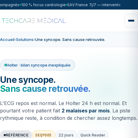
compagnés
100 % focus cardiologie
SAV France 7j/7 — intervention sous 7
Accueil
›
Solutions
›
Une syncope. Sans cause retrouvée.
Holter · bilan syncope inexpliquée
Une syncope.
Sans cause retrouvée.
L'ECG repos est normal. Le Holter 24 h est normal. Et
pourtant votre patient fait
2 malaises par mois
. La piste
rythmique reste, à condition de chercher assez longtemps.
DEQP005
RÉFÉRENCE
22 jours
Quick Reader