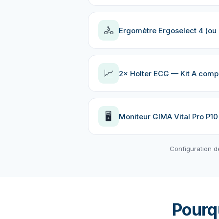
🚴
Ergomètre Ergoselect 4 (ou 
📈
2× Holter ECG — Kit A comp
🖥️
Moniteur GIMA Vital Pro P10
Configuration d
Pourq