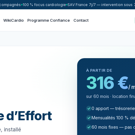
accompagnés
100 % focus cardiologie
SAV France 7j/7 — intervention sous 
WikiCardio
Programme Confiance
Contact
À PARTIR DE
316 €
/ 
sur 60 mois · location f
0 apport — trésorerie
 d’Effort
Mensualités 100 % dé
60 mois fixes — pas d
, installé