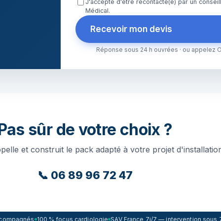
J'accepte d'être recontacté(e) par un consei
Médical.
Recevoir mon devis
Réponse sous 24 h ouvrées · ou appelez Ol
Pas sûr de votre choix ?
pelle et construit le pack adapté à votre projet d'installatio
📞 06 89 96 72 47
accompagnés
100 % focus cardiologie
SAV France 7j/7 — intervention sous 