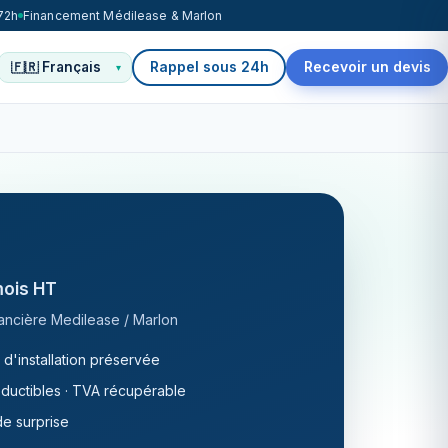
72h
Financement Médilease & Marlon
Rappel sous 24h
Recevoir un devis
mois HT
inancière Medilease / Marlon
 d'installation préservée
ductibles · TVA récupérable
e surprise