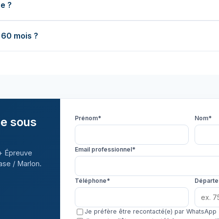
se ?
 60 mois ?
Prénom*
Nom*
ée sous
Email professionnel*
 + Épreuve
ase / Marlon.
Téléphone*
Départ
Je préfère être recontacté(e) par WhatsApp