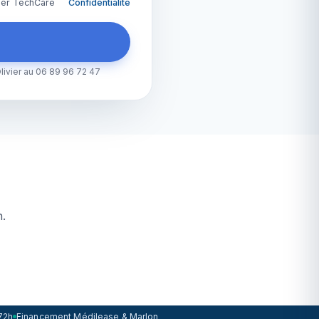
ller TechCare
Confidentialité
ivier au 06 89 96 72 47
n.
72h
Financement Médilease & Marlon