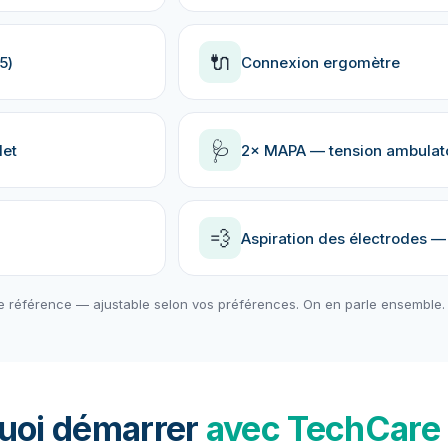
🔌
5)
Connexion ergomètre
🩺
let
2× MAPA — tension ambulato
💨
Aspiration des électrodes —
e référence — ajustable selon vos préférences. On en parle ensemble.
uoi démarrer
avec TechCare