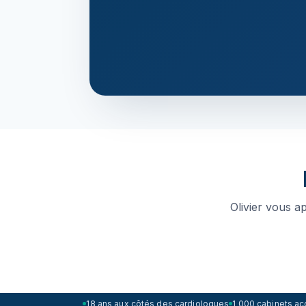
Olivier vous ap
18 ans aux côtés des cardiologues
1 000 cabinets 