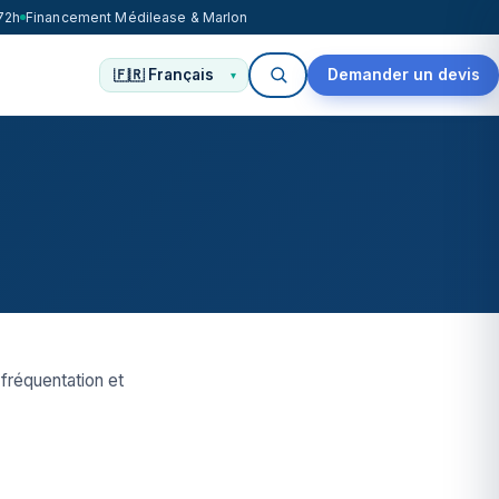
72h
Financement Médilease & Marlon
Demander un devis
 fréquentation et