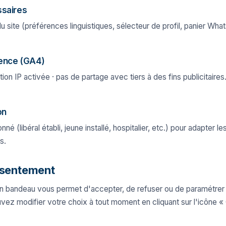
ssaires
 site (préférences linguistiques, sélecteur de profil, panier Wha
ence (GA4)
ion IP activée · pas de partage avec tiers à des fins publicitair
on
né (libéral établi, jeune installé, hospitalier, etc.) pour adapter l
s.
nsentement
 un bandeau vous permet d'accepter, de refuser ou de paramétre
vez modifier votre choix à tout moment en cliquant sur l'icône «