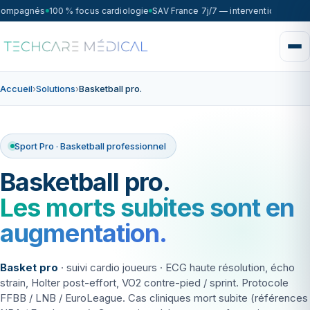
compagnés
100 % focus cardiologie
SAV France 7j/7 — intervention sous 7
Accueil
›
Solutions
›
Basketball pro.
Sport Pro · Basketball professionnel
Basketball pro.
Les morts subites sont en
aug­mentation.
Basket pro
· suivi cardio joueurs · ECG haute résolution, écho
strain, Holter post-effort, VO2 contre-pied / sprint. Protocole
FFBB / LNB / EuroLeague. Cas cliniques mort subite (références