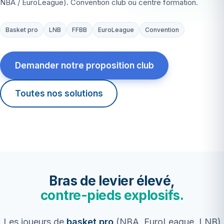
NBA / EuroLeague). Convention club ou centre formation.
Basket pro
LNB
FFBB
EuroLeague
Convention
Demander notre proposition club
Toutes nos solutions
Bras de levier élevé,
contre-pieds explosifs.
Les joueurs de
basket pro
(NBA, EuroLeague, LNB)