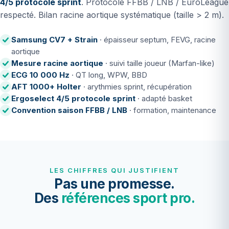
4/5 protocole sprint
. Protocole FFBB / LNB / EuroLeague
respecté. Bilan racine aortique systématique (taille > 2 m).
Samsung CV7 + Strain
· épaisseur septum, FEVG, racine
aortique
Mesure racine aortique
· suivi taille joueur (Marfan-like)
ECG 10 000 Hz
· QT long, WPW, BBD
AFT 1000+ Holter
· arythmies sprint, récupération
Ergoselect 4/5 protocole sprint
· adapté basket
Convention saison FFBB / LNB
· formation, maintenance
LES CHIFFRES QUI JUSTIFIENT
Pas une promesse.
Des
références sport pro.