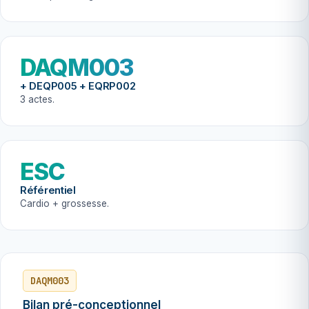
DAQM003
+ DEQP005 + EQRP002
3 actes.
ESC
Référentiel
Cardio + grossesse.
DAQM003
Bilan pré-conceptionnel