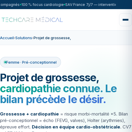
ccompagnés
100 % focus cardiologie
SAV France 7j/7 — intervention sous 7
Accueil
›
Solutions
›
Projet de grossesse,
Femme · Pré-conceptionnel
Projet de grossesse,
cardiopathie connue. Le
bilan précède le désir.
Grossesse + cardiopathie
= risque morbi-mortalité ×5. Bilan
pré-conceptionnel = écho (FEVG, valves), Holter (arythmies),
épreuve effort.
Décision en équipe cardio-obstétricale
. CV7