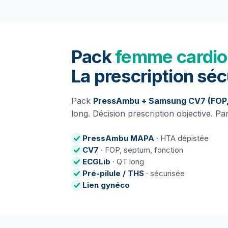
Pack
femme cardio
La prescription séc
Pack
PressAmbu + Samsung CV7 (FOP,
long. Décision prescription objective. Pa
PressAmbu MAPA
· HTA dépistée
CV7
· FOP, septum, fonction
ECGLib
· QT long
Pré-pilule / THS
· sécurisée
Lien gynéco