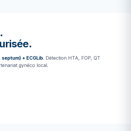
.
urisée.
 septum) + ECGLib
. Détection HTA, FOP, QT
rtenariat gynéco local.