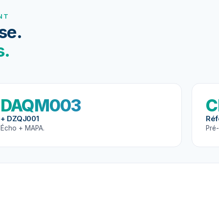
NT
se.
s.
DAQM003
C
+ DZQJ001
Réf
Écho + MAPA.
Pré-