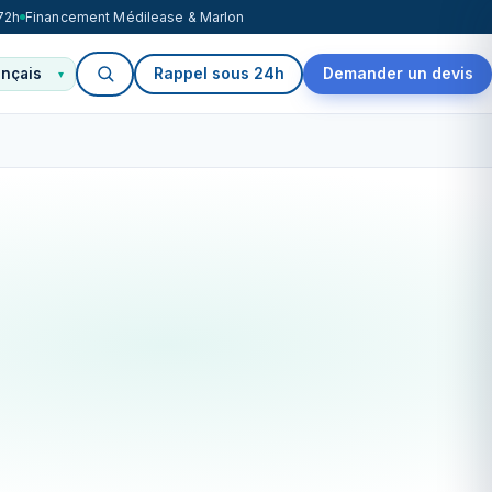
72h
Financement Médilease & Marlon
Rappel sous 24h
Demander un devis