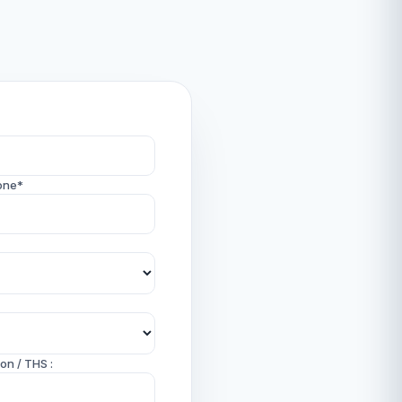
one*
on / THS :