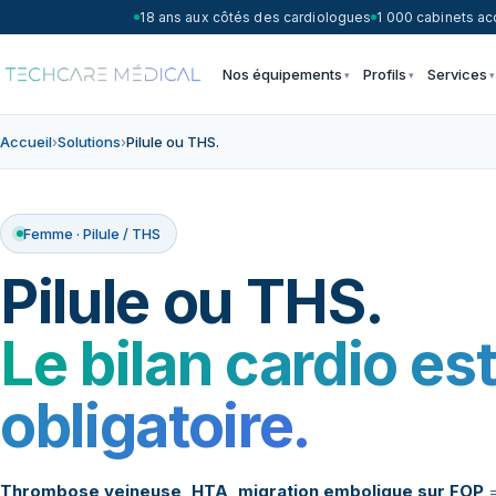
18 ans aux côtés des cardiologues
1 000 cabinets 
Nos équipements
Profils
Services
Accueil
›
Solutions
›
Pilule ou THS.
Femme · Pilule / THS
Pilule ou THS.
Le bilan cardio es
obligatoire.
Thrombose veineuse, HTA, migration embolique sur FOP
=