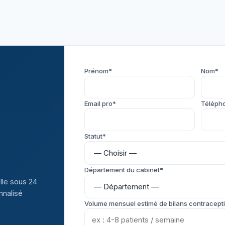
Prénom*
Nom*
Email pro*
Téléph
Statut*
Département du cabinet*
lle sous 24
nnalisé
Volume mensuel estimé de bilans contracepti