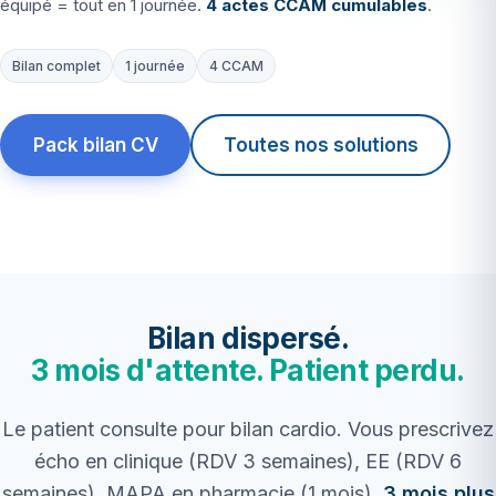
équipé = tout en 1 journée.
4 actes CCAM cumulables
.
Bilan complet
1 journée
4 CCAM
Pack bilan CV
Toutes nos solutions
Bilan dispersé.
3 mois d'attente. Patient perdu.
Le patient consulte pour bilan cardio. Vous prescrivez
écho en clinique (RDV 3 semaines), EE (RDV 6
semaines), MAPA en pharmacie (1 mois).
3 mois plus