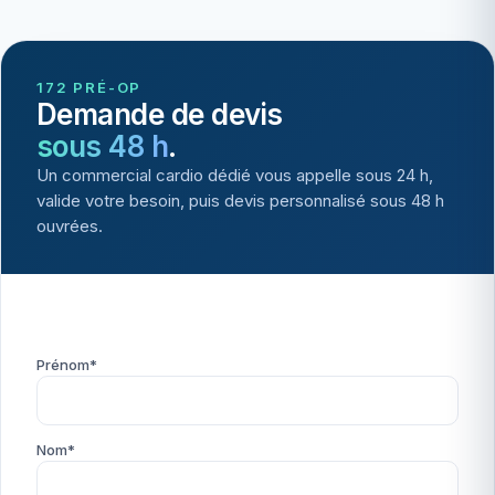
172 PRÉ-OP
Demande de devis
sous 48 h
.
Un commercial cardio dédié vous appelle sous 24 h,
valide votre besoin, puis devis personnalisé sous 48 h
ouvrées.
Prénom*
Nom*