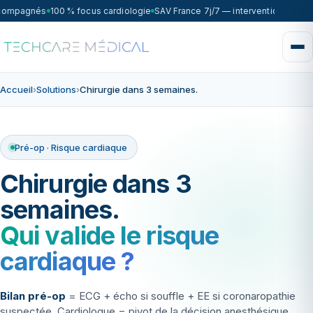
ccompagnés
100 % focus cardiologie
SAV France 7j/7 — intervention sous 7
Accueil
›
Solutions
›
Chirurgie dans 3 semaines.
Pré-op · Risque cardiaque
Chirurgie dans 3
semaines.
Qui valide le risque
cardiaque ?
Bilan pré-op
= ECG + écho si souffle + EE si coronaropathie
suspectée. Cardiologue = pivot de la décision anesthésique.