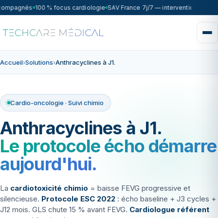
ccompagnés
100 % focus cardiologie
SAV France 7j/7 — intervention sous 7
Accueil
›
Solutions
›
Anthracyclines à J1.
Cardio-oncologie · Suivi chimio
Anthracyclines à J1.
Le protocole écho démarre
aujourd'hui.
La
cardiotoxicité chimio
= baisse FEVG progressive et
silencieuse.
Protocole ESC 2022
: écho baseline + J3 cycles +
J12 mois. GLS chute 15 % avant FEVG.
Cardiologue référent