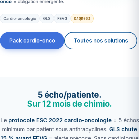
onco
= obligation émergente.
DAQM003
Cardio-oncologie
GLS
FEVG
Pack cardio-onco
Toutes nos solutions
5 écho/patiente.
Sur 12 mois de chimio.
Le
protocole ESC 2022 cardio-oncologie
= 5 échos
minimum par patient sous anthracyclines.
GLS chute
15 % avant FEVG
= alerte précoce. Sans cardiologue