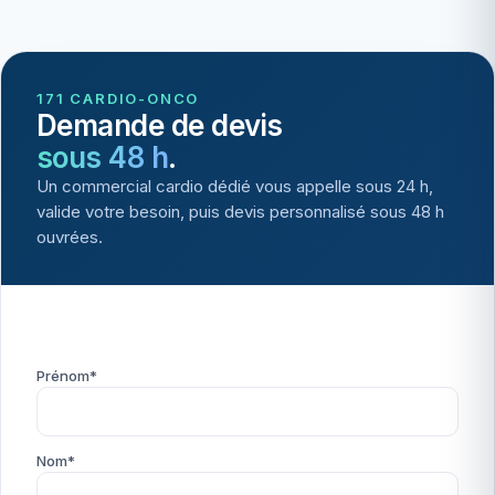
171 CARDIO-ONCO
Demande de devis
sous 48 h
.
Un commercial cardio dédié vous appelle sous 24 h,
valide votre besoin, puis devis personnalisé sous 48 h
ouvrées.
Prénom*
Nom*