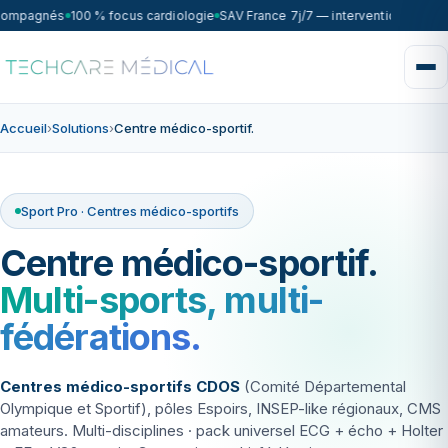
compagnés
100 % focus cardiologie
SAV France 7j/7 — intervention sous 7
Accueil
›
Solutions
›
Centre médico-sportif.
Sport Pro · Centres médico-sportifs
Centre médico-sportif.
Multi-sports, multi-
fédérations.
Centres médico-sportifs CDOS
(Comité Départemental
Olympique et Sportif), pôles Espoirs, INSEP-like régionaux, CMS
amateurs. Multi-disciplines · pack universel ECG + écho + Holter