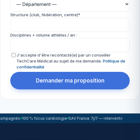
Structure (club, fédération, centre)*
Disciplines + volume athlètes / an :
J'accepte d'être recontacté(e) par un conseiller
TechCare Médical au sujet de ma demande.
Politique de
confidentialité
Demander ma proposition
compagnés
100 % focus cardiologie
SAV France 7j/7 — intervention sous 7