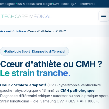
compagnés
100 % focus cardiologie
SAV France 7j/7 — intervention sous 7
Accueil
›
Solutions
›
Cœur d'athlète ou CMH ?
Pathologie Sport · Diagnostic différentiel
Cœur d'athlète ou CMH ?
Le strain tranche.
Cœur d'athlète adaptatif
(HVG (hypertrophie ventriculaire
gauche) physiologique < 13 mm) vs
CMH pathologique
.
Diagnostic différentiel critique : autoriser ou non la pratique sport.
Strain longitudinal = clé. Samsung CV7 + GLS + AFT 1000+.