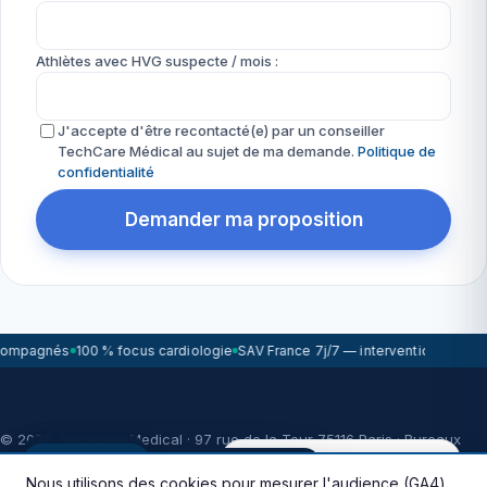
Athlètes avec HVG suspecte / mois :
J'accepte d'être recontacté(e) par un conseiller
TechCare Médical au sujet de ma demande.
Politique de
confidentialité
Demander ma proposition
compagnés
100 % focus cardiologie
SAV France 7j/7 — intervention sous 7
© 2026 TechCare Medical · 97 rue de la Tour 75116 Paris · Bureaux
WikiCardio
Questions CMH cœur athlète ?
Paris · Lille · Lyon · Bordeaux
WikiCardio
🇬🇧 This site is available in English.
Nous utilisons des cookies pour mesurer l'audience (GA4)
Mentions légales
Politique de