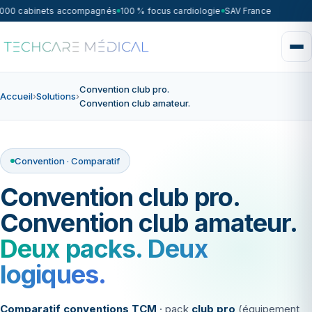
 000 cabinets accompagnés
100 % focus cardiologie
SAV France 7j/7 — in
Convention club pro.
Accueil
›
Solutions
›
Convention club amateur.
Convention · Comparatif
Convention club pro.
Convention club amateur.
Deux packs. Deux
logiques.
Comparatif conventions TCM
· pack
club pro
(équipement