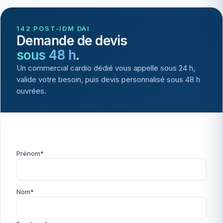
142 POST-IDM DAI
Demande de devis
sous 48 h
.
Un commercial cardio dédié vous appelle sous 24 h,
valide votre besoin, puis devis personnalisé sous 48 h
ouvrées.
Prénom*
Nom*