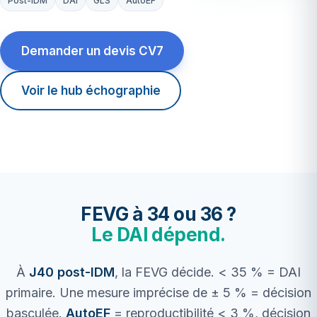
Post-IDM
DAI
GLS
AutoEF
Demander un devis CV7
Voir le hub échographie
FEVG à 34 ou 36 ?
Le DAI dépend.
À
J40 post-IDM
, la FEVG décide. < 35 % = DAI
primaire. Une mesure imprécise de ± 5 % = décision
basculée.
AutoEF
= reproductibilité < 3 %, décision