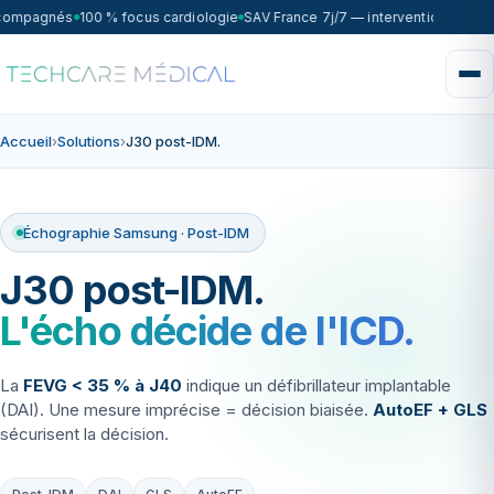
ccompagnés
100 % focus cardiologie
SAV France 7j/7 — intervention sous 7
Accueil
›
Solutions
›
J30 post-IDM.
Échographie Samsung · Post-IDM
J30 post-IDM.
L'écho décide de l'ICD.
La
FEVG < 35 % à J40
indique un défibrillateur implantable
(DAI). Une mesure imprécise = décision biaisée.
AutoEF + GLS
sécurisent la décision.