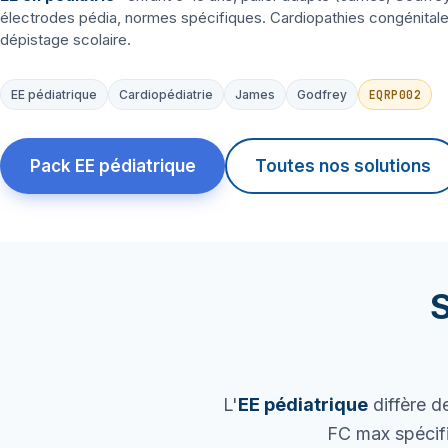
électrodes pédia, normes spécifiques. Cardiopathies congénitale
dépistage scolaire.
EQRP002
EE pédiatrique
Cardiopédiatrie
James
Godfrey
Pack EE pédiatrique
Toutes nos solutions
S
L'
EE pédiatrique
diffère de
FC max spécifi