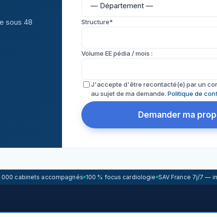
e sous 48
Structure*
Volume EE pédia / mois :
J'accepte d'être recontacté(e) par un co
au sujet de ma demande.
Politique de conf
Demander ma propo
1 000 cabinets accompagnés
100 % focus cardiologie
SAV France 7j/7 — i
 · Lille · Lyon · Bordeaux