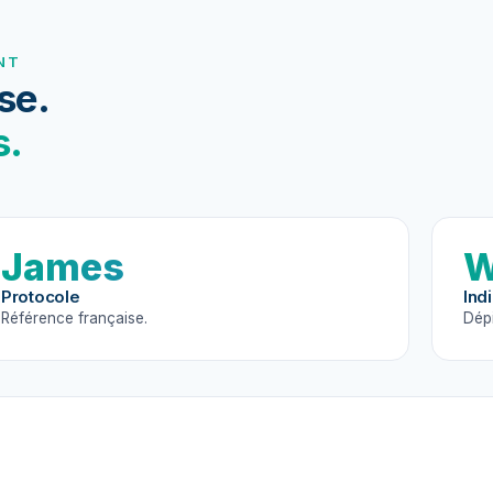
NT
se.
s.
James
Protocole
Ind
Référence française.
Dépi