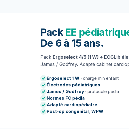
Pack
EE pédiatriqu
De 6 à 15 ans.
Pack
Ergoselect 4/5 (1 W) + ECGLib él
James / Godfrey. Adapté cabinet cardiop
Ergoselect 1 W
· charge min enfant
Électrodes pédiatriques
James / Godfrey
· protocole pédia
Normes FC pédia
Adapté cardiopédiatre
Post-op congénital, WPW