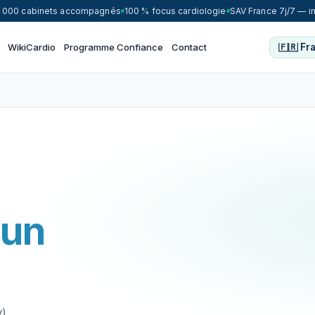
1 000 cabinets accompagnés
100 % focus cardiologie
SAV France 7j/7 — i
WikiCardio
Programme Confiance
Contact
 un
),