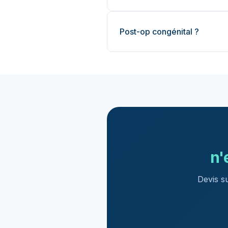
Post-op congénital ?
n'
Devis s