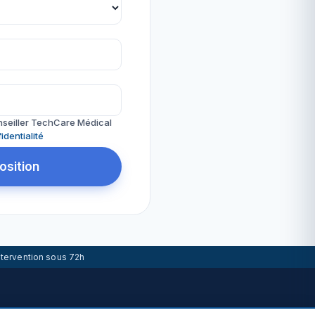
nseiller TechCare Médical
identialité
sition
ntervention sous 72h