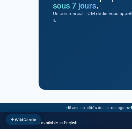
sous 7 jours
.
Un commercial TCM dédié vous appell
h.
18 ans aux côtés des cardiologues
WikiCardio
WikiCardio
🇬🇧 This site is available in English.
© 2026 TechCare Medical · 97 rue de la Tour 75116 Paris · Bureaux Paris