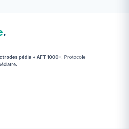
e
.
ectrodes pédia + AFT 1000+
. Protocole
édiatre.