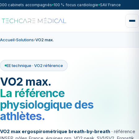
000 cabinets accompagnés
100 % focus cardiologie
SAV France 7j/7 — in
Accueil
›
Solutions
›
VO2 max.
EE technique · VO2 référence
VO2 max.
La référence
physiologique des
athlètes.
VO2 max ergospirométrique breath-by-breath
· référence
INSEP, pôles France, équipes pro. VO2 peak, SV1/SV2. Ergostik