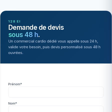
128 EI
Demande de devis
sous 48 h
.
Un commercial cardio dédié vous appelle sous 24 h,
valide votre besoin, puis devis personnalisé sous 48 h
ouvrées.
Prénom*
Nom*