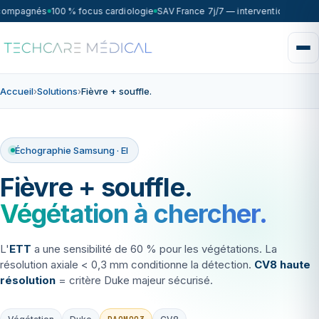
ccompagnés
100 % focus cardiologie
SAV France 7j/7 — intervention sous 7
Accueil
›
Solutions
›
Fièvre + souffle.
Échographie Samsung · EI
Fièvre + souffle.
Végétation à chercher.
L'
ETT
a une sensibilité de 60 % pour les végétations. La
résolution axiale < 0,3 mm conditionne la détection.
CV8 haute
résolution
= critère Duke majeur sécurisé.