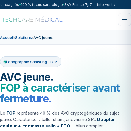
ccompagnés
100 % focus cardiologie
SAV France 7j/7 — intervention sous 7
Accueil
›
Solutions
›
AVC jeune.
Échographie Samsung · FOP
AVC jeune.
FOP à caractériser avant
fermeture.
Le
FOP
représente 40 % des AVC cryptogéniques du sujet
jeune. Caractériser : taille, shunt, anévrisme SIA.
Doppler
couleur + contraste salin + ETO
= bilan complet.