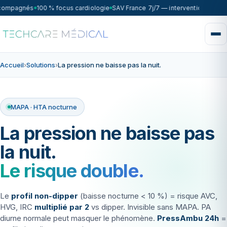
ccompagnés
100 % focus cardiologie
SAV France 7j/7 — intervention sous 7
Accueil
›
Solutions
›
La pression ne baisse pas la nuit.
MAPA · HTA nocturne
La pression ne baisse pas
la nuit.
Le risque double.
Le
profil non-dipper
(baisse nocturne < 10 %) = risque AVC,
HVG, IRC
multiplié par 2
vs dipper. Invisible sans MAPA. PA
diurne normale peut masquer le phénomène.
PressAmbu 24h
=