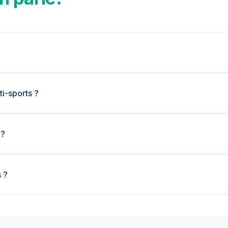
i-sports ?
 ?
 ?