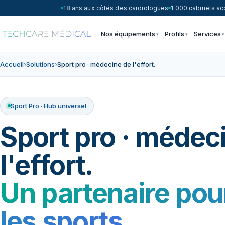
18 ans aux côtés des cardiologues
1 000 cabinets 
Nos équipements
Profils
Services
Accueil
›
Solutions
›
Sport pro · médecine de l'effort.
Sport Pro · Hub universel
Sport pro · médec
l'effort.
Un partenaire pou
les sports.