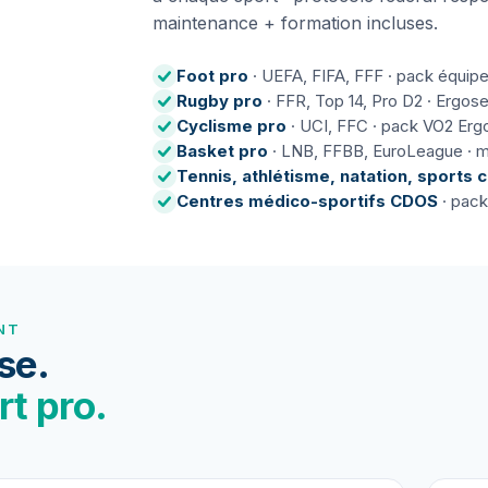
maintenance + formation incluses.
Foot pro
· UEFA, FIFA, FFF · pack équip
Rugby pro
· FFR, Top 14, Pro D2 · Ergose
Cyclisme pro
· UCI, FFC · pack VO2 Erg
Basket pro
· LNB, FFBB, EuroLeague · m
Tennis, athlétisme, natation, sports
Centres médico-sportifs CDOS
· pack
NT
se.
rt pro.