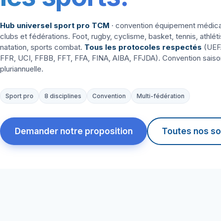
Hub universel sport pro TCM
· convention équipement médica
clubs et fédérations. Foot, rugby, cyclisme, basket, tennis, athlét
natation, sports combat.
Tous les protocoles respectés
(UEF
FFR, UCI, FFBB, FFT, FFA, FINA, AIBA, FFJDA). Convention saiso
pluriannuelle.
Sport pro
8 disciplines
Convention
Multi-fédération
Demander notre proposition
Toutes nos so