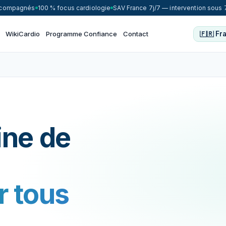
accompagnés
100 % focus cardiologie
SAV France 7j/7 — intervention sous 
WikiCardio
Programme Confiance
Contact
ine de
r tous