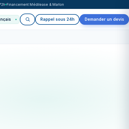
72h
Financement Médilease & Marlon
Rappel sous 24h
Demander un devis