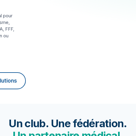
l pour
isme,
A, FFF,
n ou
lutions
Un club. Une fédération.
Un partenaire médical.