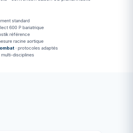
ement standard
lect 600 P bariatrique
ostik référence
esure racine aortique
 combat
· protocoles adaptés
 multi-disciplines