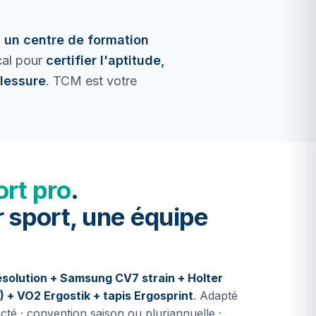
, un centre de formation
cal pour
certifier l'aptitude,
blessure
. TCM est votre
ort pro
.
 sport, une équipe
solution + Samsung CV7 strain + Holter
 + VO2 Ergostik + tapis Ergosprint
. Adapté
cté · convention saison ou pluriannuelle ·