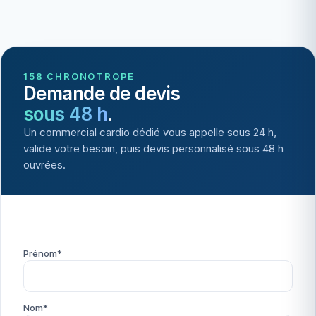
158 CHRONOTROPE
Demande de devis
sous 48 h
.
Un commercial cardio dédié vous appelle sous 24 h,
valide votre besoin, puis devis personnalisé sous 48 h
ouvrées.
Prénom*
Nom*