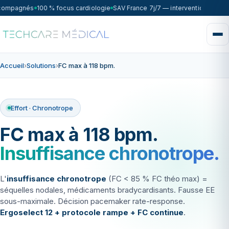
ccompagnés
100 % focus cardiologie
SAV France 7j/7 — intervention sous 7
Accueil
›
Solutions
›
FC max à 118 bpm.
Effort · Chronotrope
FC max à 118 bpm.
Insuffisance chronotrope.
L'
insuffisance chronotrope
(FC < 85 % FC théo max) =
séquelles nodales, médicaments bradycardisants. Fausse EE
sous-maximale. Décision pacemaker rate-response.
Ergoselect 12 + protocole rampe + FC continue
.