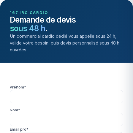
167 IRC CARDIO
Demande de devis
sous 48 h
.
Un commercial cardio dédié vous appelle sous 24 h,
valide votre besoin, puis devis personnalisé sous 48 h
ouvrées.
Prénom*
Nom*
Email pro*