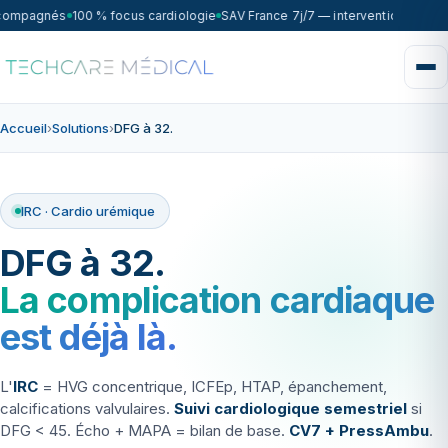
ccompagnés
100 % focus cardiologie
SAV France 7j/7 — intervention sous 7
Accueil
›
Solutions
›
DFG à 32.
IRC · Cardio urémique
DFG à 32.
La complication cardiaque
est déjà là.
L'
IRC
= HVG concentrique, ICFEp, HTAP, épanchement,
calcifications valvulaires.
Suivi cardiologique semestriel
si
DFG < 45. Écho + MAPA = bilan de base.
CV7 + PressAmbu
.