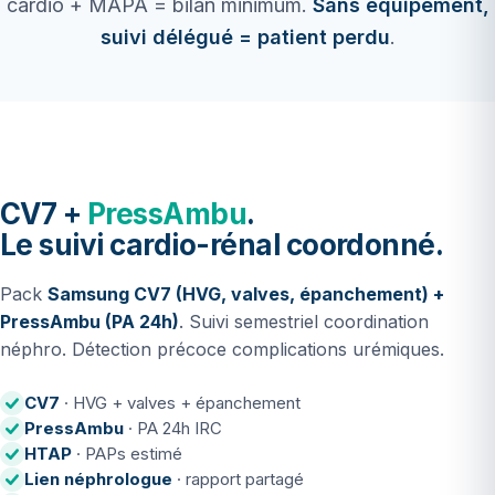
cardio + MAPA = bilan minimum.
Sans équipement,
suivi délégué = patient perdu
.
CV7 +
PressAmbu
.
Le suivi cardio-rénal coordonné.
Pack
Samsung CV7 (HVG, valves, épanchement) +
PressAmbu (PA 24h)
. Suivi semestriel coordination
néphro. Détection précoce complications urémiques.
CV7
· HVG + valves + épanchement
PressAmbu
· PA 24h IRC
HTAP
· PAPs estimé
Lien néphrologue
· rapport partagé